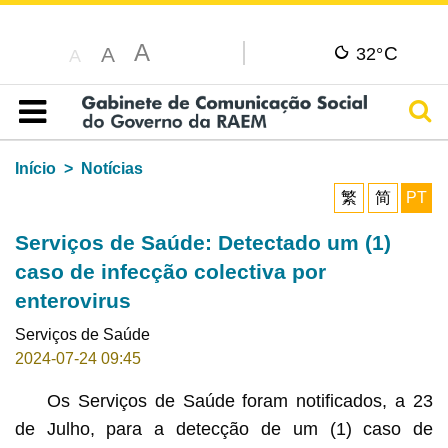
A
C
A
32°
A
Pesq
Índice
Início
Notícias
繁
简
PT
Serviços de Saúde: Detectado um (1)
caso de infecção colectiva por
enterovirus
Serviços de Saúde
2024-07-24 09:45
Os Serviços de Saúde foram notificados, a 23
de Julho, para a detecção de um (1) caso de