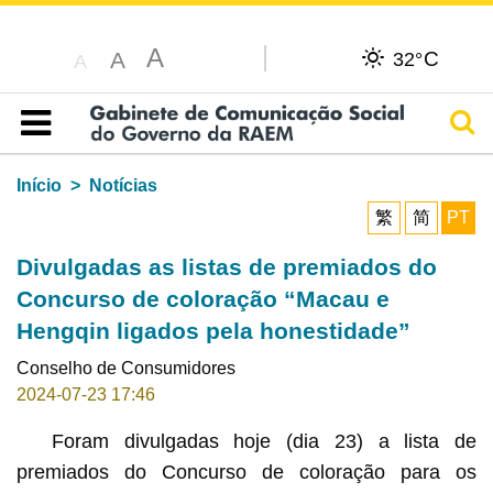
A
C
A
32°
A
Pesq
Índice
Início
Notícias
繁
简
PT
Divulgadas as listas de premiados do
Concurso de coloração “Macau e
Hengqin ligados pela honestidade”
Conselho de Consumidores
2024-07-23 17:46
Foram divulgadas hoje (dia 23) a lista de
premiados do Concurso de coloração para os