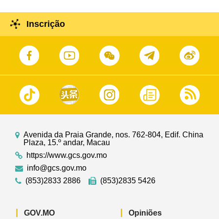
Inscrição
Avenida da Praia Grande, nos. 762-804, Edif. China
Plaza, 15.º andar, Macau
https://www.gcs.gov.mo
info@gcs.gov.mo
(853)2833 2886
(853)2835 5426
GOV.MO
Opiniões