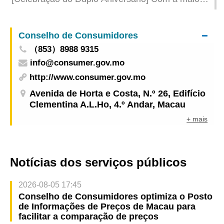
escala de sempre, a GMBPF introduz, pela
primeira vez, os elementos de tendências
Conselho de Consumidores
nacionais, para criar uma feira cheia de
（853）8988 9315
oportunidades de negócio
info@consumer.gov.mo
http://www.consumer.gov.mo
Avenida de Horta e Costa, N.º 26, Edifício
Clementina A.L.Ho, 4.º Andar, Macau
+ mais
Notícias dos serviços públicos
2026-08-05 17:45
Conselho de Consumidores optimiza o Posto
de Informações de Preços de Macau para
facilitar a comparação de preços