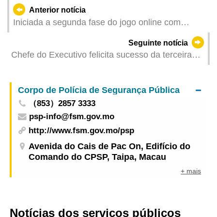
Anterior notícia
Iniciada a segunda fase do jogo online com
prémios para incentivar os cidadãos a tomarem
Seguinte notícia
as devidas medidas preventivas contra mosquitos
Chefe do Executivo felicita sucesso da terceira
sessão plenária do 20.º Comité Central do
Partido Comunista da China
Corpo de Polícia de Segurança Pública
（853）2857 3333
psp-info@fsm.gov.mo
http://www.fsm.gov.mo/psp
Avenida do Cais de Pac On, Edifício do
Comando do CPSP, Taipa, Macau
+ mais
Notícias dos serviços públicos