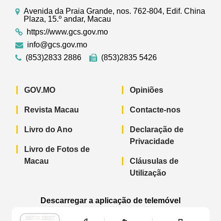
Avenida da Praia Grande, nos. 762-804, Edif. China
Plaza, 15.º andar, Macau
https://www.gcs.gov.mo
info@gcs.gov.mo
(853)2833 2886
(853)2835 5426
GOV.MO
Opiniões
Revista Macau
Contacte-nos
Livro do Ano
Declaração de
Privacidade
Livro de Fotos de
Macau
Cláusulas de
Utilização
Descarregar a aplicação de telemóvel
Aplicação de telemóvel “Notícias do G
Aplicação de telemóvel “
Aplicação 