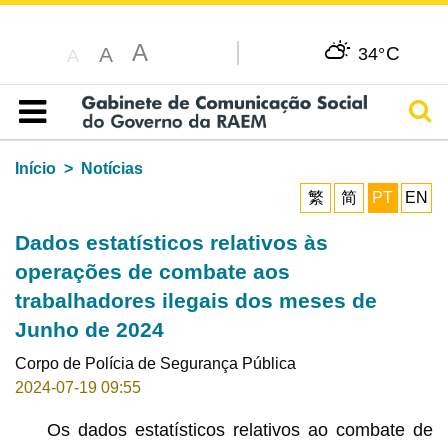
A
C
A
34°
A
Pesq
Índice
Início
Notícias
繁
简
PT
EN
Dados estatísticos relativos às
operações de combate aos
trabalhadores ilegais dos meses de
Junho de 2024
Corpo de Polícia de Segurança Pública
2024-07-19 09:55
Os dados estatísticos relativos ao combate de