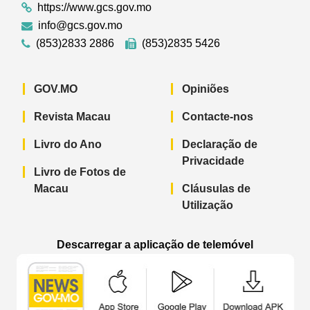
https://www.gcs.gov.mo
info@gcs.gov.mo
(853)2833 2886
(853)2835 5426
GOV.MO
Opiniões
Revista Macau
Contacte-nos
Livro do Ano
Declaração de
Privacidade
Livro de Fotos de
Macau
Cláusulas de
Utilização
Descarregar a aplicação de telemóvel
Aplicação de telemóvel “Notícias do G
Aplicação de telemóvel “
Aplicação 