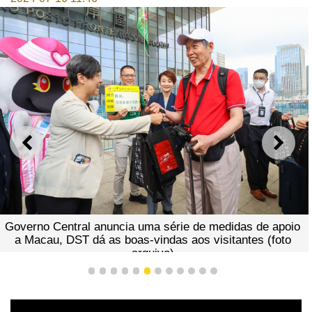
ANTERIOR
SEGU
Governo Central anuncia uma série de medidas de apoio
a Macau, DST dá as boas-vindas aos visitantes (foto
arquivo)
1
2
3
4
5
6
7
8
9
10
11
12