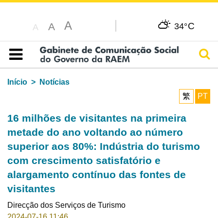
A
C
A
34°
A
Pesq
Índice
Início
Notícias
繁
PT
16 milhões de visitantes na primeira
metade do ano voltando ao número
superior aos 80%: Indústria do turismo
com crescimento satisfatório e
alargamento contínuo das fontes de
visitantes
Direcção dos Serviços de Turismo
2024-07-16 11:46