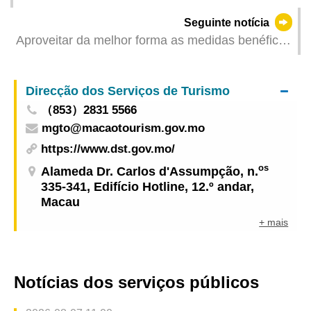
casamento apresentados, foi cancelada a
Seguinte notícia
presunção da paternidade no registo de
Aproveitar da melhor forma as medidas benéficas
nascimento
do Governo Central para Macau: CDT impulsiona
o desenvolvimento qualitativo para aproveitar as
Direcção dos Serviços de Turismo
oportunidades
（853）2831 5566
mgto@macaotourism.gov.mo
https://www.dst.gov.mo/
os
Alameda Dr. Carlos d'Assumpção, n.
335-341, Edifício Hotline, 12.º andar,
Macau
+ mais
Notícias dos serviços públicos