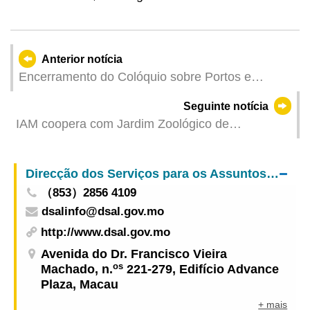
Anterior notícia
Encerramento do Colóquio sobre Portos e
Logística na Era Digital para os Países de Língua
Seguinte notícia
Portuguesa para mais experiência da inovação
IAM coopera com Jardim Zoológico de
na Grande Baía Guangdong-Hong Kong-Macau
Guangzhou na preservação do gibão-de-
bochechas-brancas
Direcção dos Serviços para os Assuntos Laborais
（853）2856 4109
dsalinfo@dsal.gov.mo
http://www.dsal.gov.mo
Avenida do Dr. Francisco Vieira
os
Machado, n.
221-279, Edifício Advance
Plaza, Macau
+ mais