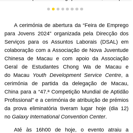
a “47.ª Competição Mundial de Aptidão Profissional” e
Cerimónia de atribuição de prémios da prova eliminatória
1
2
3
4
5
6
7
8
A cerimónia de abertura da “Feira de Emprego
para Jovens 2024” organizada pela Direcção dos
Serviços para os Assuntos Laborais (DSAL) em
colaboração com a Associação de Nova Juventude
Chinesa de Macau e com apoio da Associação
Geral de Estudantes Chong Wa de Macau e
do Macau
Youth Development Service Centre
, a
cerimónia de partida da delegação de Macau,
China para a “47.ª Competição Mundial de Aptidão
Profissional” e a cerimónia de atribuição de prémios
da prova eliminatória tiveram lugar hoje (dia 12)
no
Galaxy International Convention Center
.
Até às 16h00 de hoje, o evento atraiu a