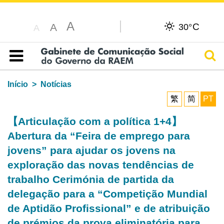
A
C
A
30°
A
Pesq
Índice
Início
Notícias
繁
简
PT
【Articulação com a política 1+4】
Abertura da “Feira de emprego para
jovens” para ajudar os jovens na
exploração das novas tendências de
trabalho Cerimónia de partida da
delegação para a “Competição Mundial
de Aptidão Profissional” e de atribuição
de prémios da prova eliminatória para