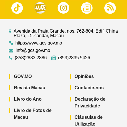
Avenida da Praia Grande, nos. 762-804, Edif. China
Plaza, 15.º andar, Macau
https://www.gcs.gov.mo
info@gcs.gov.mo
(853)2833 2886
(853)2835 5426
GOV.MO
Opiniões
Revista Macau
Contacte-nos
Livro do Ano
Declaração de
Privacidade
Livro de Fotos de
Macau
Cláusulas de
Utilização