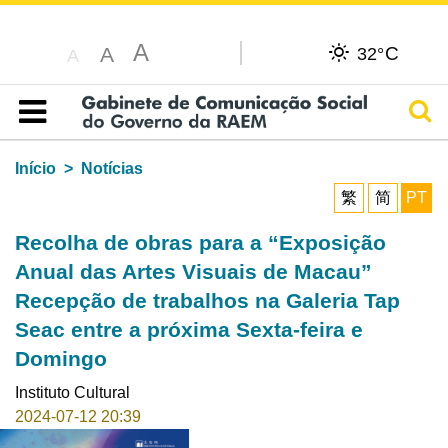
A
C
A
32°
A
Pesq
Índice
Início
Notícias
繁
简
PT
Recolha de obras para a “Exposição
Anual das Artes Visuais de Macau”
Recepção de trabalhos na Galeria Tap
Seac entre a próxima Sexta-feira e
Domingo
Instituto Cultural
2024-07-12 20:39