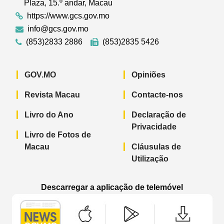
Plaza, 15.º andar, Macau
https://www.gcs.gov.mo
info@gcs.gov.mo
(853)2833 2886
(853)2835 5426
GOV.MO
Opiniões
Revista Macau
Contacte-nos
Livro do Ano
Declaração de
Privacidade
Livro de Fotos de
Macau
Cláusulas de
Utilização
Descarregar a aplicação de telemóvel
Aplicação de telemóvel “Notícias do G
Aplicação de telemóvel “
Aplicação 