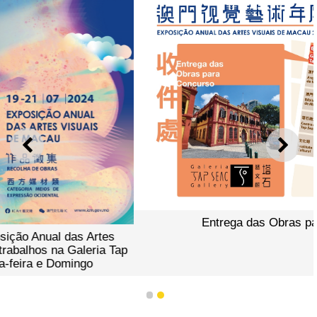
ANTERIOR
SEGU
Entrega das Obras para Concurso
1
2