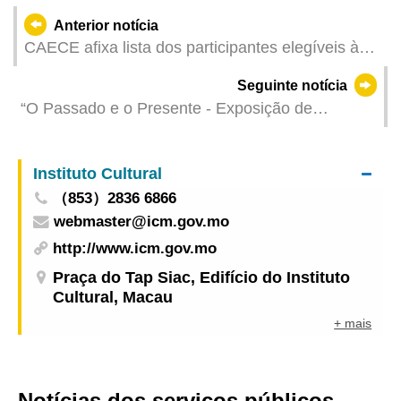
Anterior notícia
CAECE afixa lista dos participantes elegíveis às
eleições dos membros da Comissão Eleitoral do
Seguinte notícia
Chefe do Executivo com mais de 120 novos
“O Passado e o Presente - Exposição de
candidatos
Fotografias Históricas em Comemoração do 25.º
Aniversário do Retorno de Macau à Pátria”
Instituto Cultural
inaugurada hoje, apresentando as paisagens
（853）2836 6866
urbanas e características culturais de Macau
webmaster@icm.gov.mo
http://www.icm.gov.mo
Praça do Tap Siac, Edifício do Instituto
Cultural, Macau
+ mais
Notícias dos serviços públicos