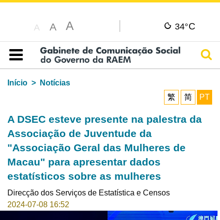
A
C
A
34°
A
Pesq
Índice
Início
Notícias
繁
简
PT
A DSEC esteve presente na palestra da
Associação de Juventude da
"Associação Geral das Mulheres de
Macau" para apresentar dados
estatísticos sobre as mulheres
Direcção dos Serviços de Estatística e Censos
2024-07-08 16:52