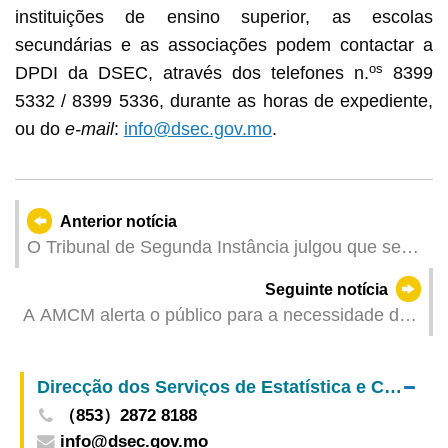
instituições de ensino superior, as escolas
secundárias e as associações podem contactar a
os
DPDI da DSEC, através dos telefones n.
8399
5332 / 8399 5336, durante as horas de expediente,
ou do
e-mail
:
info@dsec.gov.mo
.
Anterior notícia
O Tribunal de Segunda Instância julgou que se
constituiu o crime de acolhimento por dolo
Seguinte notícia
eventual
A AMCM alerta o público para a necessidade de
dispensar uma particular atenção em relação aos
anúncios falsos de bancos
Direcção dos Serviços de Estatística e Censos
（853）2872 8188
info@dsec.gov.mo