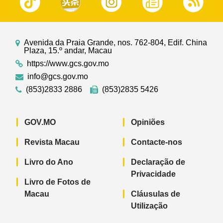
Avenida da Praia Grande, nos. 762-804, Edif. China
Plaza, 15.º andar, Macau
https://www.gcs.gov.mo
info@gcs.gov.mo
(853)2833 2886
(853)2835 5426
GOV.MO
Opiniões
Revista Macau
Contacte-nos
Livro do Ano
Declaração de
Privacidade
Livro de Fotos de
Macau
Cláusulas de
Utilização