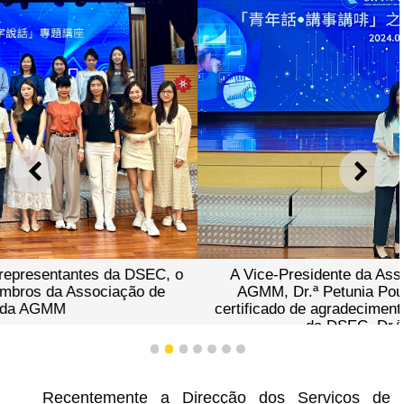
ANTERIOR
SEGU
A Vice-Presidente da Associação de Juventude da
AGMM, Dr.ª Petunia Pou Man Choi, a oferecer o
certificado de agradecimento à Subdirectora Substituta
da DSEC, Dr.ª Au Ka Weng.
1
2
3
4
5
6
7
Recentemente a Direcção dos Serviços de