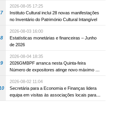
produto com substâncias medicamentosas
2026-08-05 17:25
ocidentais
7
Instituto Cultural inclui 28 novas manifestações
no Inventário do Património Cultural Intangível
2026-08-03 16:00
8
Estatísticas monetárias e financeiras – Junho
de 2026
2026-08-04 18:35
9
2026GMBPF arranca nesta Quinta-feira
Número de expositores atinge novo máximo em
18 anos
2026-08-02 11:04
10
Secretária para a Economia e Finanças lidera
equipa em visitas às associações locais para
consolidar consensos e promover os trabalhos
nas áreas económica e social