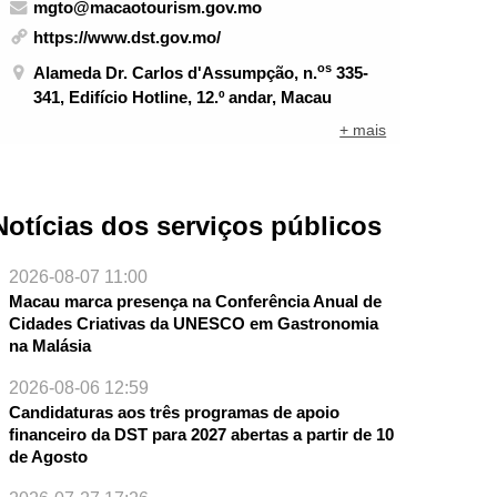
mgto@macaotourism.gov.mo
https://www.dst.gov.mo/
os
Alameda Dr. Carlos d'Assumpção, n.
335-
341, Edifício Hotline, 12.º andar, Macau
+ mais
Notícias dos serviços públicos
2026-08-07 11:00
Macau marca presença na Conferência Anual de
Cidades Criativas da UNESCO em Gastronomia
na Malásia
2026-08-06 12:59
Candidaturas aos três programas de apoio
financeiro da DST para 2027 abertas a partir de 10
de Agosto
NTE