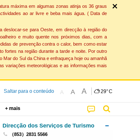
ratura máxima em algumas zonas atinja os 36 graus
tividades ao ar livre e beba mais água. ( Data de
a deslocar-se para Oeste, em direcção à região do
 soalheiro e muito quente nos próximos dias, com a
edidas de prevenção contra o calor, bem como estar
fortes na região durante a tarde e noite. Por outro
 do Mar do Sul da China e enfraqueça hoje ou amanhã
 as variações meteorológicas e as informações mais
A
A
Saltar para o conteúdo
29°
C
A
+ mais
Direcção dos Serviços de Turismo
（853）2831 5566