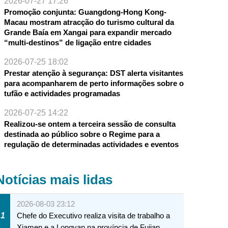
2026-07-27 17:26
Promoção conjunta: Guangdong-Hong Kong-
Macau mostram atracção do turismo cultural da
Grande Baía em Xangai para expandir mercado
“multi-destinos” de ligação entre cidades
2026-07-25 18:02
Prestar atenção à segurança: DST alerta visitantes
para acompanharem de perto informações sobre o
tufão e actividades programadas
2026-07-25 14:22
Realizou-se ontem a terceira sessão de consulta
destinada ao público sobre o Regime para a
regulação de determinadas actividades e eventos
Notícias mais lidas
2026-08-03 23:12
1
Chefe do Executivo realiza visita de trabalho a
Xiamen e a Longyan na província de Fujian