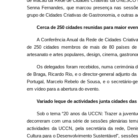
de Macau da Rede de Cidades Criativas da UNESCO 
Senna Fernandes, que marcou presença nas sessões 
grupo de Cidades Criativas de Gastronomia, e outras a
Cerca de 250 cidades reunidas para maior even
A Conferência Anual da Rede de Cidades Criativ
de 250 cidades membros de mais de 80 países de t
artesanato e artes populares, design, cinema, gastronom
Os delegados foram recebidos, numa cerimónia de
de Braga, Ricardo Rio, e o director-general adjunto 
Portugal, Marcelo Rebelo de Sousa, e o secretário-
em vídeo para a abertura do evento.
Variado leque de actividades junta cidades das 
Sob o tema “20 anos da UCCN: Trazer a juventu
decorreram com uma série de sessões plenárias temát
actividades da UCCN, pela secretária da rede, Den
Cultura para o Desenvolvimento Sustentável”, sessões