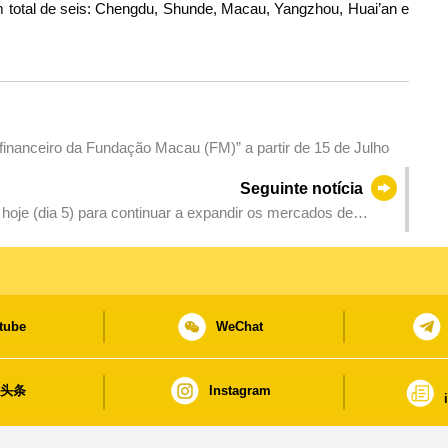
 total de seis: Chengdu, Shunde, Macau, Yangzhou, Huai’an e
Abertura das candidaturas aos “Três planos de apoio financeiro da Fundação Macau (FM)” a partir de 15 de Julho
Seguinte notícia
oje (dia 5) para continuar a expandir os mercados de
tube
WeChat
日头条
Instagram