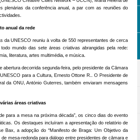
(UNESCO Creative Cities Network – UCCN), Maria Helena de
plenárias da conferência anual, a par com as reuniões do
ctividades.
to anual da rede
as da UNESCO reuniu à volta de 550 representantes de cerca
odo mundo das sete áreas criativas abrangidas pela rede:
ia, literatura, artes multimédia, e música.
 abertura decorrida segunda-feira, pelo presidente da Câmara
da UNESCO para a Cultura, Ernesto Ottone R.. O Presidente de
geral da ONU, António Guterres, também enviaram mensagens
várias áreas criativas
de para a mesa na próxima década”, os cinco dias do evento
icas. Os destaques incluíram a apresentação do relatório de
ise Bax, a adopção do “Manifesto de Braga: Um Objetivo da
 de mesa-redonda para diálogo entre presidentes de câmara e