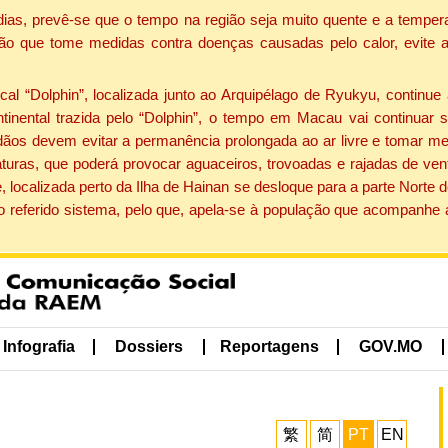
dias, prevê-se que o tempo na região seja muito quente e a tempe
ão que tome medidas contra doenças causadas pelo calor, evite ac
 “Dolphin”, localizada junto ao Arquipélago de Ryukyu, continue 
ntinental trazida pelo “Dolphin”, o tempo em Macau vai continuar
dãos devem evitar a permanência prolongada ao ar livre e tomar m
ras, que poderá provocar aguaceiros, trovoadas e rajadas de vento 
, localizada perto da Ilha de Hainan se desloque para a parte Norte
o referido sistema, pelo que, apela-se à população que acompanhe
Infografia
Dossiers
Reportagens
GOV.MO
繁
简
PT
EN