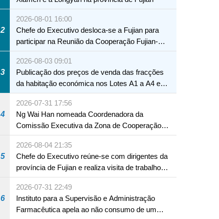
2026-08-01 16:00
2
Chefe do Executivo desloca-se a Fujian para
participar na Reunião da Cooperação Fujian-
Macau
2026-08-03 09:01
3
Publicação dos preços de venda das fracções
da habitação económica nos Lotes A1 a A4 e
A12 da Zona A dos Novos Aterros
2026-07-31 17:56
4
Ng Wai Han nomeada Coordenadora da
Comissão Executiva da Zona de Cooperação
Aprofundada entre Guangdong e Macau em
2026-08-04 21:35
Hengqin
5
Chefe do Executivo reúne-se com dirigentes da
província de Fujian e realiza visita de trabalho
em Fuzhou
2026-07-31 22:49
6
Instituto para a Supervisão e Administração
Farmacêutica apela ao não consumo de um