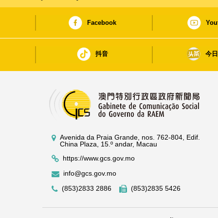
Facebook
You
抖音
今
Avenida da Praia Grande, nos. 762-804, Edif.
China Plaza, 15.º andar, Macau
https://www.gcs.gov.mo
info@gcs.gov.mo
(853)2833 2886
(853)2835 5426