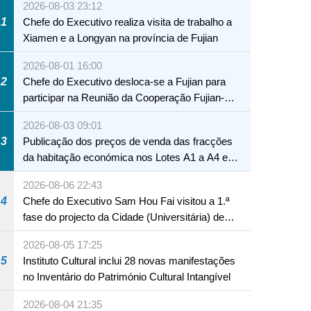
2026-08-03 23:12
1
Chefe do Executivo realiza visita de trabalho a
Xiamen e a Longyan na província de Fujian
2026-08-01 16:00
2
Chefe do Executivo desloca-se a Fujian para
participar na Reunião da Cooperação Fujian-
Macau
2026-08-03 09:01
3
Publicação dos preços de venda das fracções
da habitação económica nos Lotes A1 a A4 e
A12 da Zona A dos Novos Aterros
2026-08-06 22:43
4
Chefe do Executivo Sam Hou Fai visitou a 1.ª
fase do projecto da Cidade (Universitária) de
Educação Internacional de Macau e Hengqin
2026-08-05 17:25
NTE
5
Instituto Cultural inclui 28 novas manifestações
no Inventário do Património Cultural Intangível
2026-08-04 21:35