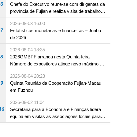
6
Chefe do Executivo reúne-se com dirigentes da
província de Fujian e realiza visita de trabalho
em Fuzhou
2026-08-03 16:00
7
Estatísticas monetárias e financeiras – Junho
de 2026
2026-08-04 18:35
8
2026GMBPF arranca nesta Quinta-feira
Número de expositores atinge novo máximo em
18 anos
2026-08-04 20:23
9
Quinta Reunião da Cooperação Fujian-Macau
em Fuzhou
2026-08-02 11:04
10
Secretária para a Economia e Finanças lidera
equipa em visitas às associações locais para
consolidar consensos e promover os trabalhos
nas áreas económica e social