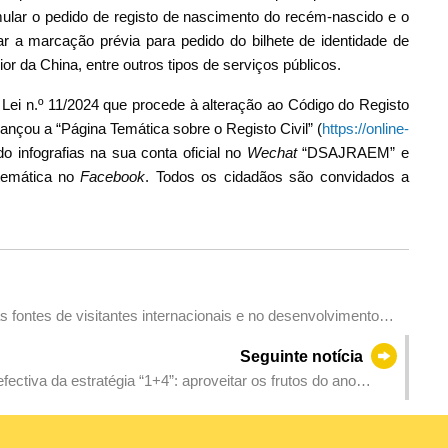
mular o pedido de registo de nascimento do recém-nascido e o
 a marcação prévia para pedido do bilhete de identidade de
r da China, entre outros tipos de serviços públicos.
Lei n.º 11/2024 que procede à alteração ao Código do Registo
lançou a “Página Temática sobre o Registo Civil” (
https://online-
do infografias na sua conta oficial no
Wechat
“DSAJRAEM” e
 temática no
Facebook
. Todos os cidadãos são convidados a
ontes de visitantes internacionais e no desenvolvimento
undial de turismo e lazer
Seguinte notícia
tiva da estratégia “1+4”: aproveitar os frutos do ano
estimentos em 2024