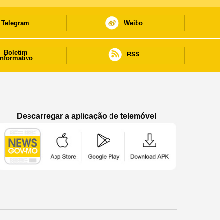
Telegram
Weibo
Boletim
RSS
informativo
Descarregar a aplicação de telemóvel
Aplicação de telemóvel “Notícias do Governo
Aplicação de telemóvel “Notícia
Aplicação de telem