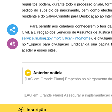
requisitos podem, durante todo o processo
online
, for
pedido do subsídio de nascimento, bem como efectuar
residente e do Salvo-Conduto para Deslocação ao Interio
Para permitir aos cidadãos conhecerem o teor da 
Civil, a Direcção dos Serviços de Assuntos de Justiça 
service.rn.dsaj.gov.mo/civil/civil-info/home
), e divulgan
no “Espaço para divulgação jurídica” da sua página
aceder a esses sites.
Anterior notícia
[LAG em Grande Plano] Empenho no alargamento das f
das vantagens singulares de Macau como um centro m
[LAG em Grande Plano] Assegurar a implementação efec
passado para uma captação global de negócios e inv
Inscrição