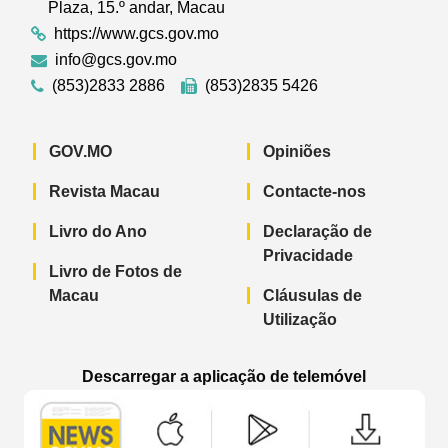
Plaza, 15.º andar, Macau
https://www.gcs.gov.mo
info@gcs.gov.mo
(853)2833 2886
(853)2835 5426
GOV.MO
Opiniões
Revista Macau
Contacte-nos
Livro do Ano
Declaração de
Privacidade
Livro de Fotos de
Macau
Cláusulas de
Utilização
Descarregar a aplicação de telemóvel
Aplicação de telemóvel “Notícias do G
Aplicação de telemóvel “
Aplicação 