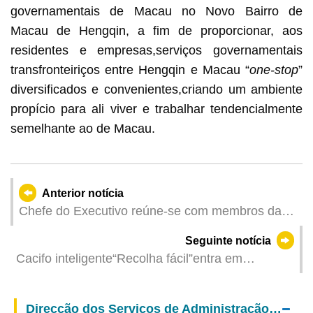
governamentais de Macau no Novo Bairro de
Macau de Hengqin, a fim de proporcionar, aos
residentes e empresas,serviços governamentais
transfronteiriços entre Hengqin e Macau “
one-stop
”
diversificados e convenientes,criando um ambiente
propício para ali viver e trabalhar tendencialmente
semelhante ao de Macau.
Anterior notícia
Chefe do Executivo reúne-se com membros da
direcção de Yabuli China Entrepreneurs Forum
Seguinte notícia
Cacifo inteligente“Recolha fácil”entra em
funcionamento e facilita o levantamento de
documentos aos cidadãos 24 horas por dia
Direcção dos Serviços de Administração e Função Pública