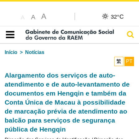
A
C
A
32°
A
Pesq
Índice
Início
Notícias
繁
PT
Alargamento dos serviços de auto-
atendimento e de auto-levantamento de
documentos em Hengqin e também da
Conta Única de Macau à possibilidade
de marcação prévia de atendimento ao
balcão para serviços de segurança
pública de Hengqin