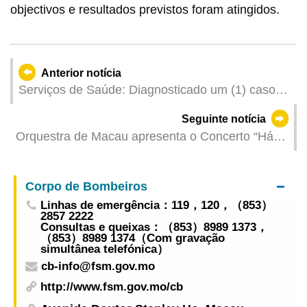
objectivos e resultados previstos foram atingidos.
Anterior notícia
Serviços de Saúde: Diagnosticado um (1) caso
de febre de dengue importado
Seguinte notícia
Orquestra de Macau apresenta o Concerto “Há
70 Anos Atrás – Rachmaninoff” com a pianista
francesa Lise de la Salle interpretando obras de
Corpo de Bombeiros
Rachmaninoff e Rimsky-Korsakov
Linhas de emergência：119，120，（853）
2857 2222
Consultas e queixas：（853）8989 1373，
（853）8989 1374（Com gravação
simultânea telefónica）
cb-info@fsm.gov.mo
http://www.fsm.gov.mo/cb