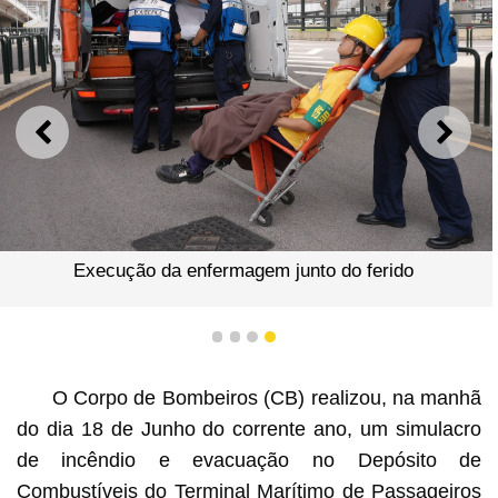
ANTERIOR
SEGU
Execução da enfermagem junto do ferido
1
2
3
4
O Corpo de Bombeiros (CB) realizou, na manhã
do dia 18 de Junho do corrente ano, um simulacro
de incêndio e evacuação no Depósito de
Combustíveis do Terminal Marítimo de Passageiros