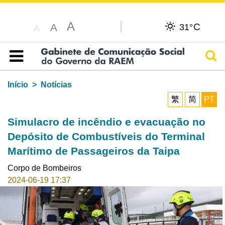
A
C
A
31°
A
Pesq
Índice
Início
Notícias
繁
简
PT
Simulacro de incêndio e evacuação no
Depósito de Combustíveis do Terminal
Marítimo de Passageiros da Taipa
Corpo de Bombeiros
2024-06-19 17:37