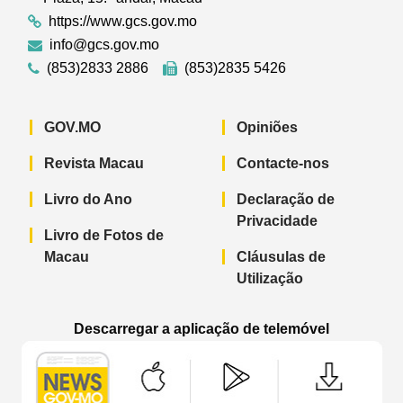
https://www.gcs.gov.mo
info@gcs.gov.mo
(853)2833 2886
(853)2835 5426
GOV.MO
Opiniões
Revista Macau
Contacte-nos
Livro do Ano
Declaração de
Privacidade
Livro de Fotos de
Macau
Cláusulas de
Utilização
Descarregar a aplicação de telemóvel
Aplicação de telemóvel “Notícias do G
Aplicação de telemóvel “
Aplicação 