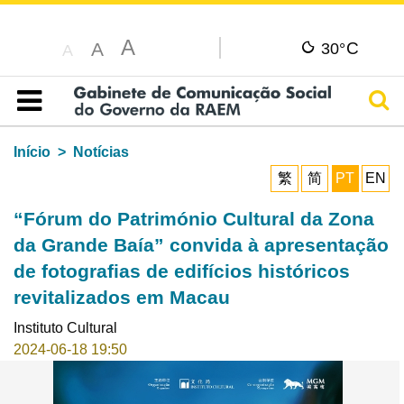
A
C
A
30°
A
Pesq
Índice
Início
Notícias
繁
简
PT
EN
“Fórum do Património Cultural da Zona
da Grande Baía” convida à apresentação
de fotografias de edifícios históricos
revitalizados em Macau
Instituto Cultural
2024-06-18 19:50