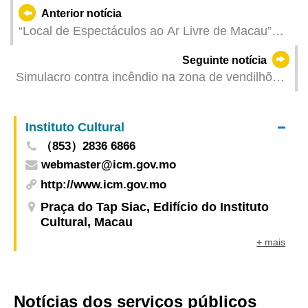
Anterior notícia
“Local de Espectáculos ao Ar Livre de Macau”
temporário acolherá o primeiro evento no início
Seguinte notícia
do próximo ano
Simulacro contra incêndio na zona de vendilhões
do Fai Chi Kei concluído com sucesso
Instituto Cultural
（853）2836 6866
webmaster@icm.gov.mo
http://www.icm.gov.mo
Praça do Tap Siac, Edifício do Instituto
Cultural, Macau
+ mais
Notícias dos serviços públicos