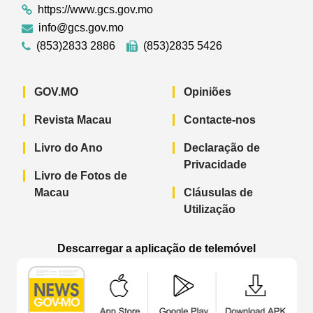
https://www.gcs.gov.mo
info@gcs.gov.mo
(853)2833 2886
(853)2835 5426
GOV.MO
Opiniões
Revista Macau
Contacte-nos
Livro do Ano
Declaração de
Privacidade
Livro de Fotos de
Macau
Cláusulas de
Utilização
Descarregar a aplicação de telemóvel
Aplicação de telemóvel “Notícias do G
Aplicação de telemóvel “
Aplicação 