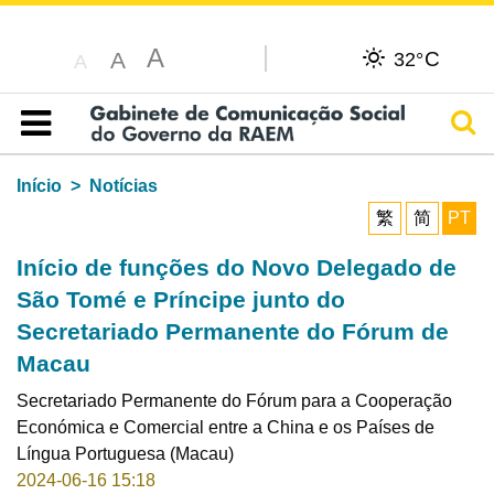
A
C
A
32°
A
Pesq
Índice
Início
Notícias
繁
简
PT
Início de funções do Novo Delegado de
São Tomé e Príncipe junto do
Secretariado Permanente do Fórum de
Macau
Secretariado Permanente do Fórum para a Cooperação
Económica e Comercial entre a China e os Países de
Língua Portuguesa (Macau)
2024-06-16 15:18