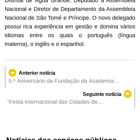
Distrital de Água Grande, Deputado à Assembleia
Nacional e Diretor de Departamento da Assembleia
Nacional de São Tomé e Príncipe. O novo delegado
possui rica experiência em gestão e domina vários
idiomas entre os quais o português (língua
materna), o inglês e o espanhol.
Anterior notícia
5.º Aniversário da Fundação da Academia
Médica de Macau/ Palestra com Académicos
Seguinte notícia
Distinguidos e Atribuição de Certificado aos
“Festa Internacional das Cidades de
Membros da Academia Médica de Macau
Gastronomia, Macau” inaugurada hoje (dia 15)
reforça “cartão-de-visita dourado”