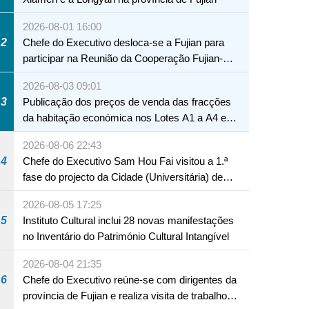
2026-08-01 16:00
2
Chefe do Executivo desloca-se a Fujian para
participar na Reunião da Cooperação Fujian-
Macau
2026-08-03 09:01
3
Publicação dos preços de venda das fracções
da habitação económica nos Lotes A1 a A4 e
A12 da Zona A dos Novos Aterros
2026-08-06 22:43
4
Chefe do Executivo Sam Hou Fai visitou a 1.ª
fase do projecto da Cidade (Universitária) de
Educação Internacional de Macau e Hengqin
2026-08-05 17:25
5
Instituto Cultural inclui 28 novas manifestações
no Inventário do Património Cultural Intangível
2026-08-04 21:35
6
Chefe do Executivo reúne-se com dirigentes da
província de Fujian e realiza visita de trabalho