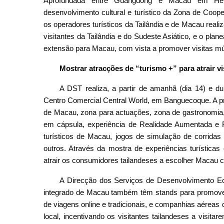
Aprofundada entre Guangdong e Macau em Hen
desenvolvimento cultural e turístico da Zona de Coop
os operadores turísticos da Tailândia e de Macau real
visitantes da Tailândia e do Sudeste Asiático, e o pla
extensão para Macau, com vista a promover visitas mút
Mostrar atracções de “turismo +” para atrair vi
A DST realiza, a partir de amanhã (dia 14) e d
Centro Comercial Central World, em Banguecoque. A pr
de Macau, zona para actuações, zona de gastronomia, 
em cápsula, experiência de Realidade Aumentada e Re
turísticos de Macau, jogos de simulação de corridas
outros. Através da mostra de experiências turísticas 
atrair os consumidores tailandeses a escolher Macau co
A Direcção dos Serviços de Desenvolvimento Ec
integrado de Macau também têm stands para promover 
de viagens online e tradicionais, e companhias aéreas
local, incentivando os visitantes tailandeses a visi