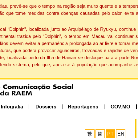
dias, prevê-se que o tempo na região seja muito quente e a tempe
ão que tome medidas contra doenças causadas pelo calor, evite ac
 “Dolphin”, localizada junto ao Arquipélago de Ryukyu, continue 
ntinental trazida pelo “Dolphin”, o tempo em Macau vai continuar
dãos devem evitar a permanência prolongada ao ar livre e tomar m
ras, que poderá provocar aguaceiros, trovoadas e rajadas de vento 
e, localizada perto da Ilha de Hainan se desloque para a parte No
ferido sistema, pelo que, apela-se à população que acompanhe a
Infografia
Dossiers
Reportagens
GOV.MO
繁
简
PT
EN