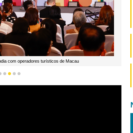
dia com operadores turísticos de Macau
2
3
4
5
6