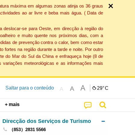
ratura máxima em algumas zonas atinja os 36 graus
tividades ao ar livre e beba mais água. ( Data de
a deslocar-se para Oeste, em direcção à região do
 soalheiro e muito quente nos próximos dias, com a
edidas de prevenção contra o calor, bem como estar
fortes na região durante a tarde e noite. Por outro
rte do Mar do Sul da China e enfraqueça hoje (8 de
s variações meteorológicas e as informações mais
A
A
Saltar para o conteúdo
29°
C
A
+ mais
Direcção dos Serviços de Turismo
（853）2831 5566