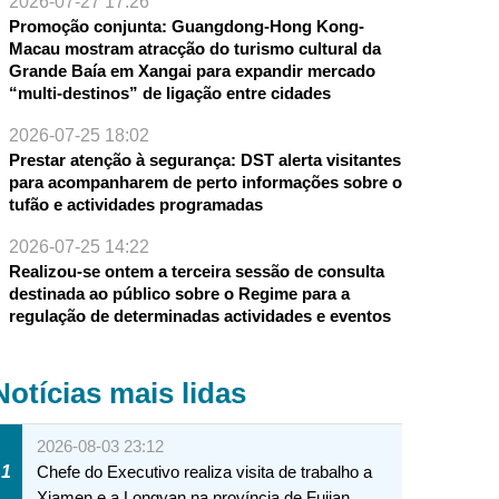
2026-07-27 17:26
Promoção conjunta: Guangdong-Hong Kong-
Macau mostram atracção do turismo cultural da
Grande Baía em Xangai para expandir mercado
“multi-destinos” de ligação entre cidades
2026-07-25 18:02
Prestar atenção à segurança: DST alerta visitantes
para acompanharem de perto informações sobre o
tufão e actividades programadas
2026-07-25 14:22
Realizou-se ontem a terceira sessão de consulta
destinada ao público sobre o Regime para a
regulação de determinadas actividades e eventos
Notícias mais lidas
2026-08-03 23:12
1
Chefe do Executivo realiza visita de trabalho a
Xiamen e a Longyan na província de Fujian