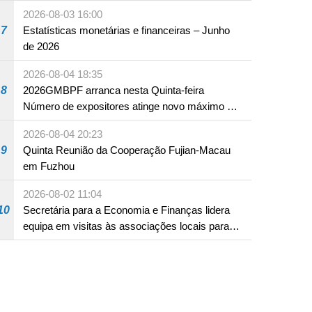
em Fuzhou
2026-08-03 16:00
7
Estatísticas monetárias e financeiras – Junho
de 2026
2026-08-04 18:35
8
2026GMBPF arranca nesta Quinta-feira
Número de expositores atinge novo máximo em
18 anos
2026-08-04 20:23
9
Quinta Reunião da Cooperação Fujian-Macau
em Fuzhou
2026-08-02 11:04
10
Secretária para a Economia e Finanças lidera
equipa em visitas às associações locais para
consolidar consensos e promover os trabalhos
nas áreas económica e social