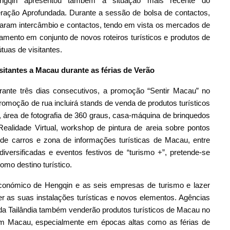
gqin apresentou também a situação mais recente do
eração Aprofundada. Durante a sessão de bolsa de contactos,
izaram intercâmbio e contactos, tendo em vista os mercados de
neamento em conjunto de novos roteiros turísticos e produtos de
uas de visitantes.
sitantes a Macau durante as férias de Verão
urante três dias consecutivos, a promoção “Sentir Macau” no
omoção de rua incluirá stands de venda de produtos turísticos
área de fotografia de 360 graus, casa-máquina de brinquedos
alidade Virtual, workshop de pintura de areia sobre pontos
 de carros e zona de informações turísticas de Macau, entre
diversificadas e eventos festivos de “turismo +”, pretende-se
mo destino turístico.
onómico de Hengqin e as seis empresas de turismo e lazer
as suas instalações turísticas e novos elementos. Agências
 da Tailândia também venderão produtos turísticos de Macau no
tarem Macau, especialmente em épocas altas como as férias de