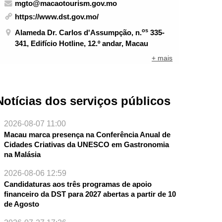
mgto@macaotourism.gov.mo
https://www.dst.gov.mo/
os
Alameda Dr. Carlos d'Assumpção, n.
335-
341, Edifício Hotline, 12.º andar, Macau
+ mais
Notícias dos serviços públicos
2026-08-07 11:00
Macau marca presença na Conferência Anual de
Cidades Criativas da UNESCO em Gastronomia
na Malásia
2026-08-06 12:59
Candidaturas aos três programas de apoio
financeiro da DST para 2027 abertas a partir de 10
de Agosto
NTE