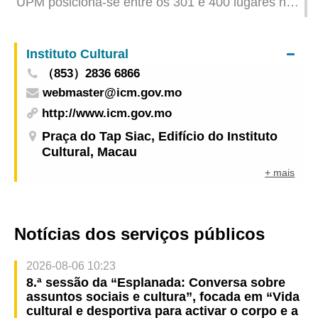
UPM posiciona-se entre os 301 e 400 lugares no
ranking das universidades mundiais mais
influentes do Times Higher Education do Reino
Instituto Cultural
Unido 2024
（853）2836 6866
webmaster@icm.gov.mo
http://www.icm.gov.mo
Praça do Tap Siac, Edifício do Instituto
Cultural, Macau
+ mais
Notícias dos serviços públicos
2026-08-06 10:23
8.ª sessão da “Esplanada: Conversa sobre
assuntos sociais e cultura”, focada em “Vida
cultural e desportiva para activar o corpo e a