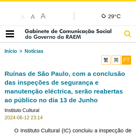
A
C
A
29°
A
Pesq
Índice
Início
Notícias
繁
简
PT
Ruínas de São Paulo, com a conclusão
das inspeções de segurança e
manutenção eléctrica, serão reabertas
ao público no dia 13 de Junho
Instituto Cultural
2024-06-12 23:14
O Instituto Cultural (IC) concluiu a inspecção de