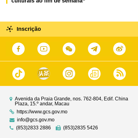
culturais ao fim de semana”
Inscrição
Avenida da Praia Grande, nos. 762-804, Edif. China
Plaza, 15.º andar, Macau
https://www.gcs.gov.mo
info@gcs.gov.mo
(853)2833 2886
(853)2835 5426