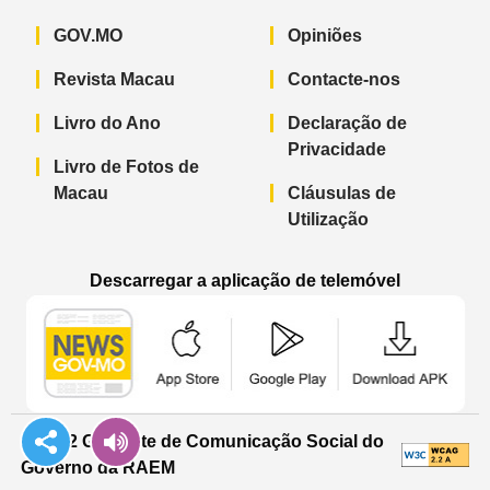
GOV.MO
Opiniões
Revista Macau
Contacte-nos
Livro do Ano
Declaração de
Privacidade
Livro de Fotos de
Macau
Cláusulas de
Utilização
Descarregar a aplicação de telemóvel
Aplicação de telemóvel “Notícias do G
Aplicação de telemóvel “
Aplicação 
© 2022 Gabinete de Comunicação Social do
Governo da RAEM