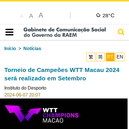
A
C
A
28°
A
Pesq
Índice
Início
Notícias
繁
简
PT
EN
Torneio de Campeões WTT Macau 2024
será realizado em Setembro
Instituto do Desporto
2024-06-07 20:07