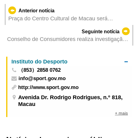
Anterior notícia
Praça do Centro Cultural de Macau será
transformada num parque de diversões de
Seguinte notícia
duendes MICAF
Conselho de Consumidores realiza investigação
específica sobre os preços dos frangos
refrigerados e ovos pré-embalados
Instituto do Desporto
（853）2858 0762
info@sport.gov.mo
http://www.sport.gov.mo
Avenida Dr. Rodrigo Rodrigues, n.º 818,
Macau
+ mais