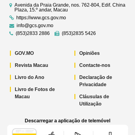
Avenida da Praia Grande, nos. 762-804, Edif. China
Plaza, 15.º andar, Macau
https://www.gcs.gov.mo
info@gcs.gov.mo
(853)2833 2886
(853)2835 5426
GOV.MO
Opiniões
Revista Macau
Contacte-nos
Livro do Ano
Declaração de
Privacidade
Livro de Fotos de
Macau
Cláusulas de
Utilização
Descarregar a aplicação de telemóvel
Aplicação de telemóvel “Notícias do G
Aplicação de telemóvel “
Aplicação 