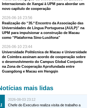
Internacionais de Xangai à UPM para abordar um
novo capítulo de cooperação
2026-06-16 23:56
Realização do “35.º Encontro da Associação das
Universidades de Língua Portuguesa (AULP)” na
UPM para impulsionar a construção de Macau
como “Plataforma Sino-Lusófona”
2026-06-10 23:44
Universidade Politécnica de Macau e Universidade
de Coimbra assinam acordo de cooperação sobre
o desenvolvimento do Campus Global Conjunto
na Zona de Cooperação Aprofundada entre
Guangdong e Macau em Hengqin
Notícias mais lidas
2026-08-03 23:12
1
Chefe do Executivo realiza visita de trabalho a