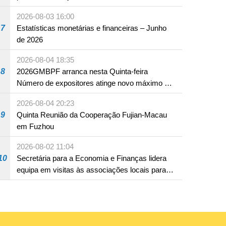
em Fuzhou
2026-08-03 16:00
7
Estatísticas monetárias e financeiras – Junho
de 2026
2026-08-04 18:35
8
2026GMBPF arranca nesta Quinta-feira
Número de expositores atinge novo máximo em
18 anos
2026-08-04 20:23
9
Quinta Reunião da Cooperação Fujian-Macau
em Fuzhou
2026-08-02 11:04
10
Secretária para a Economia e Finanças lidera
equipa em visitas às associações locais para
consolidar consensos e promover os trabalhos
nas áreas económica e social