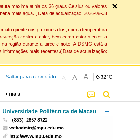
atura máxima atinja os 36 graus Celsius ou valores
 beba mais água. ( Data de actualização: 2026-08-08
e muito quente nos próximos dias, com a temperatura
revenção contra o calor, bem como estar atentos a
 na região durante a tarde e noite. A DSMG está a
s informações mais recentes.( Data de actualização:
A
A
Saltar para o conteúdo
32°
C
A
+ mais
Universidade Politécnica de Macau
（853）2857 8722
webadmin@mpu.edu.mo
http://www.mpu.edu.mo