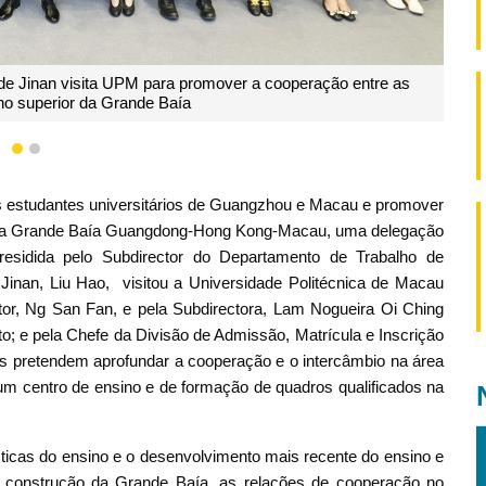
de Jinan visita UPM para promover a cooperação entre as
ino superior da Grande Baía
1
2
os estudantes universitários de Guangzhou e Macau e promover
or da Grande Baía Guangdong-Hong Kong-Macau, uma delegação
esidida pelo Subdirector do Departamento de Trabalho de
Jinan, Liu Hao, visitou a Universidade Politécnica de Macau
tor, Ng San Fan, e pela Subdirectora, Lam Nogueira Oi Ching
o; e pela Chefe da Divisão de Admissão, Matrícula e Inscrição
ões pretendem aprofundar a cooperação e o intercâmbio na área
 um centro de ensino e de formação de quadros qualificados na
ticas do ensino e o desenvolvimento mais recente do ensino e
construção da Grande Baía, as relações de cooperação no