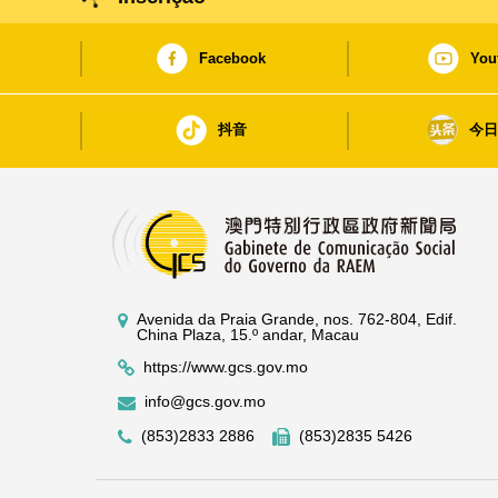
Facebook
You
抖音
今
Avenida da Praia Grande, nos. 762-804, Edif.
China Plaza, 15.º andar, Macau
https://www.gcs.gov.mo
info@gcs.gov.mo
(853)2833 2886
(853)2835 5426