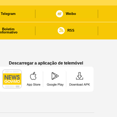
Telegram
Weibo
Boletim
RSS
informativo
Descarregar a aplicação de telemóvel
Aplicação de telemóvel “Notícias do Governo
Aplicação de telemóvel “Notícia
Aplicação de telem