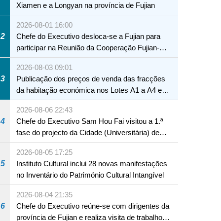
Xiamen e a Longyan na província de Fujian
2026-08-01 16:00
2
Chefe do Executivo desloca-se a Fujian para
participar na Reunião da Cooperação Fujian-
Macau
2026-08-03 09:01
3
Publicação dos preços de venda das fracções
da habitação económica nos Lotes A1 a A4 e
A12 da Zona A dos Novos Aterros
2026-08-06 22:43
4
Chefe do Executivo Sam Hou Fai visitou a 1.ª
fase do projecto da Cidade (Universitária) de
Educação Internacional de Macau e Hengqin
2026-08-05 17:25
5
Instituto Cultural inclui 28 novas manifestações
no Inventário do Património Cultural Intangível
2026-08-04 21:35
6
Chefe do Executivo reúne-se com dirigentes da
província de Fujian e realiza visita de trabalho