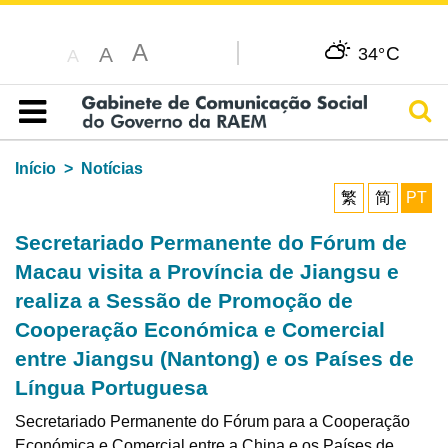
A
C
A
34°
A
Pesq
Índice
Início
Notícias
繁
简
PT
Secretariado Permanente do Fórum de
Macau visita a Província de Jiangsu e
realiza a Sessão de Promoção de
Cooperação Económica e Comercial
entre Jiangsu (Nantong) e os Países de
Língua Portuguesa
Secretariado Permanente do Fórum para a Cooperação
Económica e Comercial entre a China e os Países de