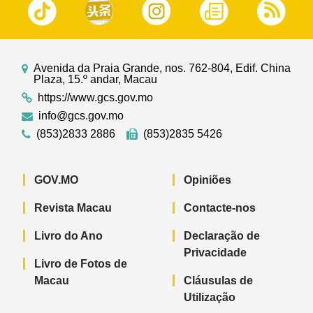
Avenida da Praia Grande, nos. 762-804, Edif. China
Plaza, 15.º andar, Macau
https://www.gcs.gov.mo
info@gcs.gov.mo
(853)2833 2886
(853)2835 5426
GOV.MO
Opiniões
Revista Macau
Contacte-nos
Livro do Ano
Declaração de
Privacidade
Livro de Fotos de
Macau
Cláusulas de
Utilização