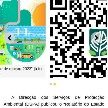
ANTERIOR
SEGU
1
2
A Direcção dos Serviços de Protecção
código qr do “relatório do estado do ambiente de macau
Ambiental (DSPA) publicou o “Relatório do Estado
2023”