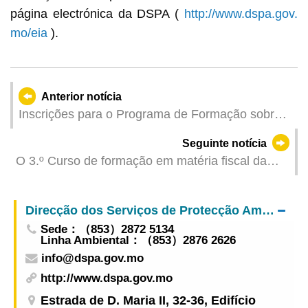
página electrónica da DSPA (
http://www.dspa.gov.
mo/eia
).
Anterior notícia
Inscrições para o Programa de Formação sobre
Artes Cinematográficas 2024 encontram-se
Seguinte notícia
abertas a partir de hoje
O 3.º Curso de formação em matéria fiscal da
Academia Fiscal de Macau no Quadro da
Iniciativa “Uma Faixa, Uma Rota” foi concluído
Direcção dos Serviços de Protecção Ambiental
com sucesso
Sede：（853）2872 5134
Linha Ambiental：（853）2876 2626
info@dspa.gov.mo
http://www.dspa.gov.mo
Estrada de D. Maria II, 32-36, Edifício