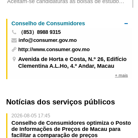
Aceitam-se candidaturas às bolsas de estudo
de intercâmbio de cooperação entre a Grande
para o prosseguimento de estudos em Portugal e
Baía e a Europa
às bolsas-empréstimo, no âmbito do “Plano de
Conselho de Consumidores
financiamento das bolsas de estudo para o
（853）8988 9315
ensino superior” do ano lectivo de 2024/2025 do
info@consumer.gov.mo
Fundo Educativo
http://www.consumer.gov.mo
Avenida de Horta e Costa, N.º 26, Edifício
Clementina A.L.Ho, 4.º Andar, Macau
+ mais
Notícias dos serviços públicos
2026-08-05 17:45
Conselho de Consumidores optimiza o Posto
de Informações de Preços de Macau para
facilitar a comparação de preços