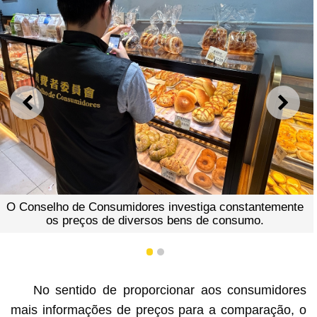
Descarreguem a aplicação info
ANTERIOR
SEGU
Informações de Preços 
stiga constantemente
s de consumo.
1
2
No sentido de proporcionar aos consumidores
mais informações de preços para a comparação, o