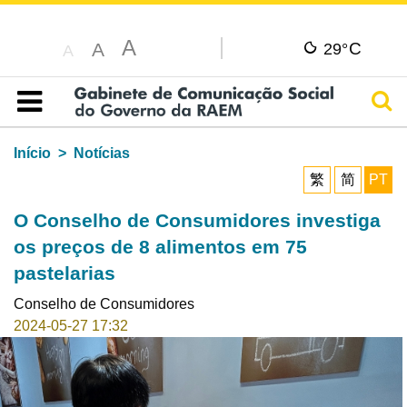
A
C
A
29°
A
Pesq
Índice
Início
Notícias
繁
简
PT
O Conselho de Consumidores investiga
os preços de 8 alimentos em 75
pastelarias
Conselho de Consumidores
2024-05-27 17:32