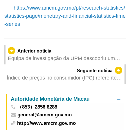
https://www.amcm.gov.mo/pt/research-statistics/
statistics-page/monetary-and-financial-statistics-time
-series
Anterior notícia
Equipa de investigação da UPM descobriu um
novo mecanismo para regular o metabolismo e a
Seguinte notícia
virulência da bactéria Pseudomonas aeruginosa
Índice de preços no consumidor (IPC) referente a
Abril de 2024
Autoridade Monetária de Macau
（853）2856 8288
general@amcm.gov.mo
http://www.amcm.gov.mo