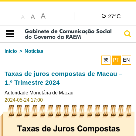
A
C
A
27°
A
Pesq
Índice
Início
Notícias
繁
PT
EN
Taxas de juros compostas de Macau –
1.º Trimestre 2024
Autoridade Monetária de Macau
2024-05-24 17:00