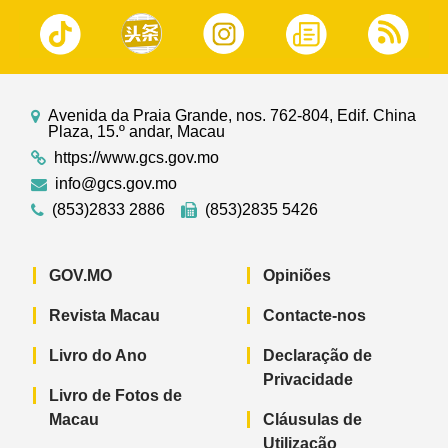
Avenida da Praia Grande, nos. 762-804, Edif. China
Plaza, 15.º andar, Macau
https://www.gcs.gov.mo
info@gcs.gov.mo
(853)2833 2886
(853)2835 5426
GOV.MO
Opiniões
Revista Macau
Contacte-nos
Livro do Ano
Declaração de
Privacidade
Livro de Fotos de
Macau
Cláusulas de
Utilização