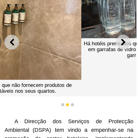
Há hotéis premiados que disponibilizam água engarrafada
ANTERIOR
SEGU
em garrafas de vidro reutilizáveis em substituição das
garrafas de plástico.
1
2
3
A Direcção dos Serviços de Protecção
Ambiental (DSPA) tem vindo a empenhar-se na