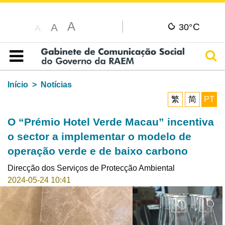
A
C
A
30°
A
Pesq
Índice
Início
Notícias
繁
简
PT
O “Prémio Hotel Verde Macau” incentiva
o sector a implementar o modelo de
operação verde e de baixo carbono
Direcção dos Serviços de Protecção Ambiental
2024-05-24 10:41