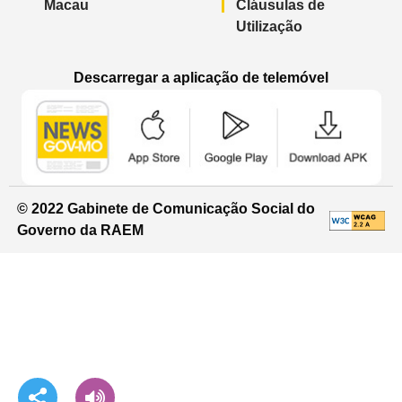
Macau
Cláusulas de
Utilização
Descarregar a aplicação de telemóvel
Aplicação de telemóvel “Notícias do G
Aplicação de telemóvel “
Aplicação 
© 2022 Gabinete de Comunicação Social do
Governo da RAEM