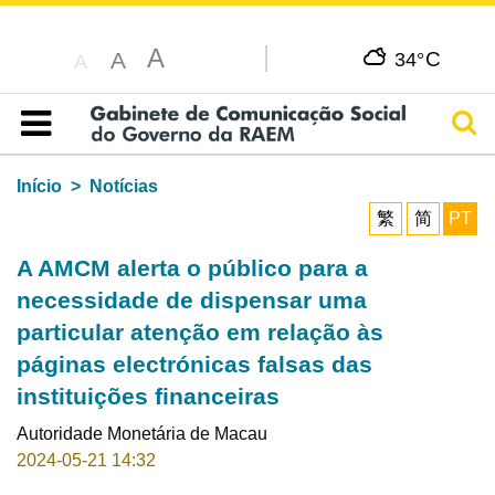
A
C
A
34°
A
Pesq
Índice
Início
Notícias
繁
简
PT
A AMCM alerta o público para a
necessidade de dispensar uma
particular atenção em relação às
páginas electrónicas falsas das
instituições financeiras
Autoridade Monetária de Macau
2024-05-21 14:32