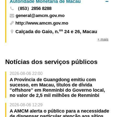
Autoridade Monetária de Macau
de cadeias de supermercados da América do Sul,
（853）2856 8288
onde foram realizadas mais de 140 sessões de
general@amcm.gov.mo
bolsas de contactos
http://www.amcm.gov.mo
os
Calçada do Gaio, n.
24 e 26, Macau
+ mais
Notícias dos serviços públicos
2026-08-06 22:00
A Província de Guangdong emitiu com
sucesso, em Macau, títulos de dívida
"offshore" em Renminbi do Governo local,
no valor de 2,5 mil milhões de Renminbi
2026-08-06 12:29
A AMCM alerta o público para a necessidade
de dispensar particular atenção aos sítios