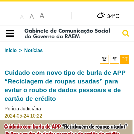
A
C
A
34°
A
Pesq
Índice
Início
Notícias
繁
简
PT
Cuidado com novo tipo de burla de APP
“Reciclagem de roupas usadas” para
evitar o roubo de dados pessoais e de
cartão de crédito
Polícia Judiciária
2024-05-24 10:22