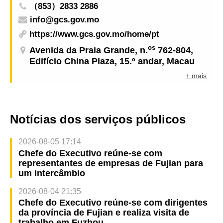
（853）2833 2886
info@gcs.gov.mo
https://www.gcs.gov.mo/home/pt
os
Avenida da Praia Grande, n.
762-804,
Edifício China Plaza, 15.º andar, Macau
+ mais
Notícias dos serviços públicos
2026-08-05 17:14
Chefe do Executivo reúne-se com
representantes de empresas de Fujian para
um intercâmbio
2026-08-04 21:35
Chefe do Executivo reúne-se com dirigentes
da província de Fujian e realiza visita de
trabalho em Fuzhou