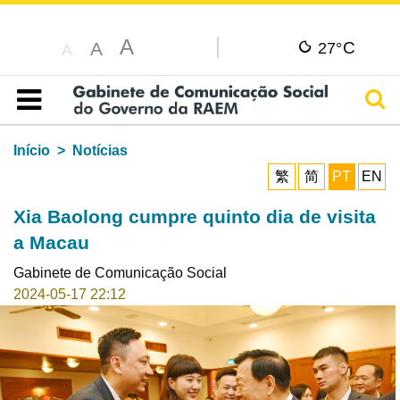
A
C
A
27°
A
Pesq
Índice
Início
Notícias
繁
简
PT
EN
Xia Baolong cumpre quinto dia de visita
a Macau
Gabinete de Comunicação Social
2024-05-17 22:12