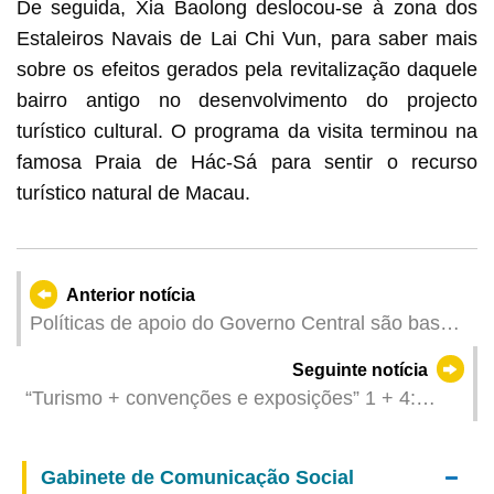
De seguida, Xia Baolong deslocou-se à zona dos
Estaleiros Navais de Lai Chi Vun, para saber mais
sobre os efeitos gerados pela revitalização daquele
bairro antigo no desenvolvimento do projecto
turístico cultural. O programa da visita terminou na
famosa Praia de Hác-Sá para sentir o recurso
turístico natural de Macau.
Anterior notícia
Políticas de apoio do Governo Central são base
sólida para projectos de Transportes e Obras
Seguinte notícia
Públicas
“Turismo + convenções e exposições” 1 + 4:
Cimeira Anual da PATA 2024 decorreu com
sucesso mostrando vantagens de Macau como
Gabinete de Comunicação Social
plataforma de intercâmbio internacional