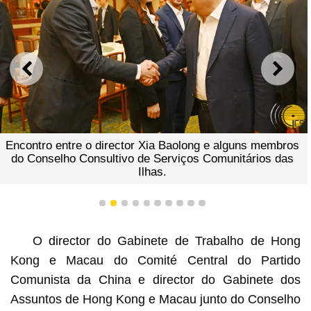
ANTERIOR
SEGU
Encontro entre o director Xia Baolong e alguns membros
do Conselho Consultivo de Serviços Comunitários das
Ilhas.
1
2
3
4
5
6
7
8
9
10
O director do Gabinete de Trabalho de Hong
Kong e Macau do Comité Central do Partido
Comunista da China e director do Gabinete dos
Assuntos de Hong Kong e Macau junto do Conselho