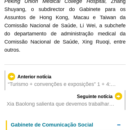
Peking Union Medical College Hospital,
Zhang
Shuyang, o subdirector do Gabinete para os
Assuntos de Hong Kong, Macau e Taiwan da
Comissão Nacional de Saúde, Li Wei, a subchefe
do departamento de administração medical da
Comissão Nacional de Saúde, Xing Ruoqi, entre
outros.
Anterior notícia
“Turismo + convenções e exposições” 1 + 4:
Abertura da Cimeira Anual da PATA 2024 decorre
Seguinte notícia
amanhã (dia 16)
Xia Baolong salienta que devemos trabalhar
juntos para o «cartão de visita dourado» de
Macau brilhar ainda mais como metrópole
Gabinete de Comunicação Social
internacional