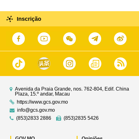
Inscrição
Avenida da Praia Grande, nos. 762-804, Edif. China
Plaza, 15.º andar, Macau
https://www.gcs.gov.mo
info@gcs.gov.mo
(853)2833 2886
(853)2835 5426
GOV.MO
Opiniões