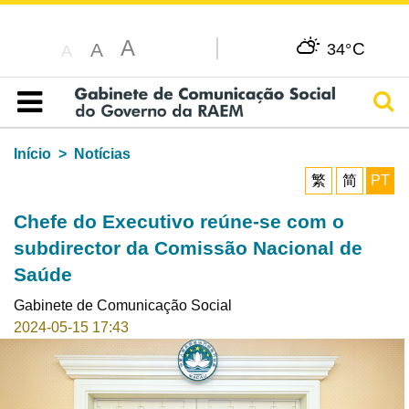
A
C
A
34°
A
Pesq
Índice
Início
Notícias
繁
简
PT
Chefe do Executivo reúne-se com o
subdirector da Comissão Nacional de
Saúde
Gabinete de Comunicação Social
2024-05-15 17:43