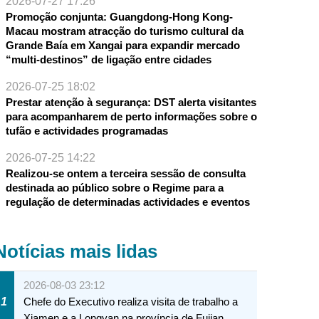
2026-07-27 17:26
Promoção conjunta: Guangdong-Hong Kong-
Macau mostram atracção do turismo cultural da
Grande Baía em Xangai para expandir mercado
“multi-destinos” de ligação entre cidades
2026-07-25 18:02
Prestar atenção à segurança: DST alerta visitantes
para acompanharem de perto informações sobre o
tufão e actividades programadas
2026-07-25 14:22
Realizou-se ontem a terceira sessão de consulta
destinada ao público sobre o Regime para a
regulação de determinadas actividades e eventos
Notícias mais lidas
2026-08-03 23:12
1
Chefe do Executivo realiza visita de trabalho a
Xiamen e a Longyan na província de Fujian