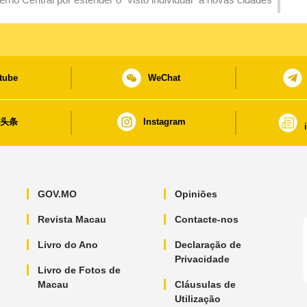
tube
WeChat
日头条
Instagram
GOV.MO
Opiniões
Revista Macau
Contacte-nos
Livro do Ano
Declaração de
Privacidade
Livro de Fotos de
Macau
Cláusulas de
Utilização