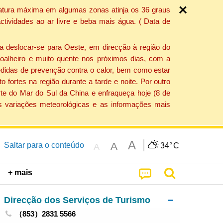
ratura máxima em algumas zonas atinja os 36 graus
tividades ao ar livre e beba mais água. ( Data de
a deslocar-se para Oeste, em direcção à região do
 soalheiro e muito quente nos próximos dias, com a
edidas de prevenção contra o calor, bem como estar
fortes na região durante a tarde e noite. Por outro
rte do Mar do Sul da China e enfraqueça hoje (8 de
s variações meteorológicas e as informações mais
A
A
Saltar para o conteúdo
34°
C
A
+ mais
Direcção dos Serviços de Turismo
（853）2831 5566