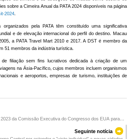
ões sobre a Cimeira Anual da PATA 2024 disponíveis na página
it-2024
.
 organizados pela PATA têm constituído uma significativa
ndial e de elevação internacional do perfil do destino. Macau
2005, a PATA Travel Mart 2010 e 2017. A DST é membro da
51 membros da indústria turística.
 filiação sem fins lucrativos dedicada à criação de um
e viagens na Ásia-Pacífico, cujos membros incluem organismos
acionais e aeroportos, empresas de turismo, instituições de
e 2023 da Comissão Executiva do Congresso dos EUA para a
Seguinte notícia
 Central por estender o "visto individual" a novas cidades