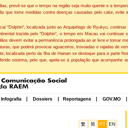
dias, prevê-se que o tempo na região seja muito quente e a tempe
ão que tome medidas contra doenças causadas pelo calor, evite ac
 “Dolphin”, localizada junto ao Arquipélago de Ryukyu, continue 
ntinental trazida pelo “Dolphin”, o tempo em Macau vai continuar
dãos devem evitar a permanência prolongada ao ar livre e tomar m
ras, que poderá provocar aguaceiros, trovoadas e rajadas de vento 
e, localizada perto da Ilha de Hainan se desloque para a parte No
ferido sistema, pelo que, apela-se à população que acompanhe a
Infografia
Dossiers
Reportagens
GOV.MO
繁
简
PT
EN