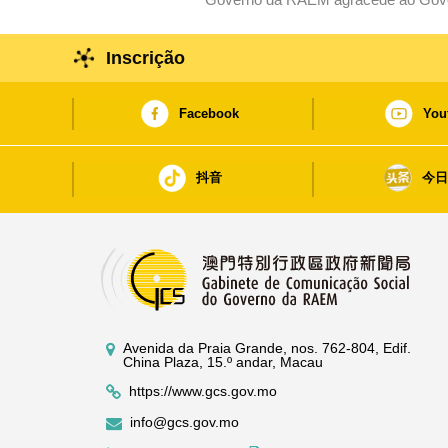
Inscrição
Facebook
You
抖音
今
Avenida da Praia Grande, nos. 762-804, Edif.
China Plaza, 15.º andar, Macau
https://www.gcs.gov.mo
info@gcs.gov.mo