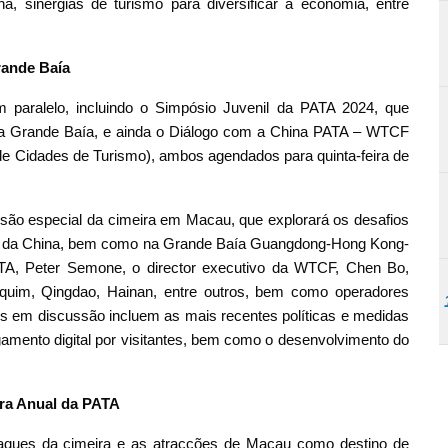
a, sinergias de turismo para diversificar a economia, entre
rande Baía
m paralelo, incluindo o Simpósio Juvenil da PATA 2024, que
 e da Grande Baía, e ainda o Diálogo com a China PATA – WTCF
 de Cidades de Turismo), ambos agendados para quinta-feira de
o especial da cimeira em Macau, que explorará os desafios
ior da China, bem como na Grande Baía Guangdong-Hong Kong-
PATA, Peter Semone, o director executivo da WTCF, Chen Bo,
quim, Qingdao, Hainan, entre outros, bem como operadores
cos em discussão incluem as mais recentes políticas e medidas
agamento digital por visitantes, bem como o desenvolvimento do
ira Anual da PATA
ques da cimeira e as atracções de Macau como destino de