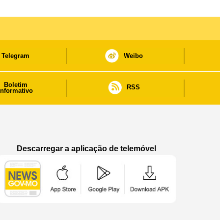
Telegram
Weibo
Boletim
RSS
informativo
Descarregar a aplicação de telemóvel
Aplicação de telemóvel “Notícias do Governo
Aplicação de telemóvel “Notícia
Aplicação de telem