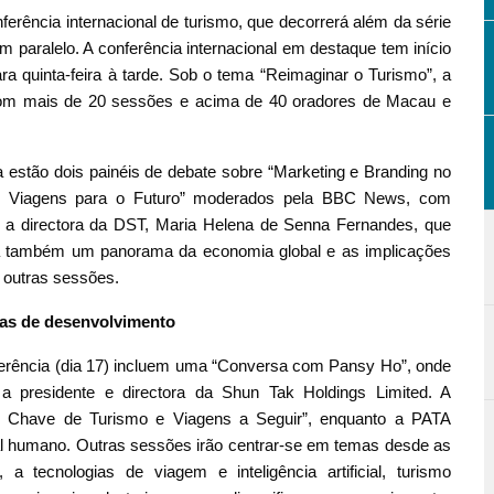
erência internacional de turismo, que decorrerá além da série
m paralelo. A conferência internacional em destaque tem início
ra quinta-feira à tarde. Sob o tema “Reimaginar o Turismo”, a
com mais de 20 sessões e acima de 40 oradores de Macau e
a estão dois painéis de debate sobre “Marketing e Branding no
o e Viagens para o Futuro” moderados pela BBC News, com
do a directora da DST, Maria Helena de Senna Fernandes, que
ará também um panorama da economia global e as implicações
e outras sessões.
cias de desenvolvimento
ferência (dia 17) incluem uma “Conversa com Pansy Ho”, onde
a presidente e directora da Shun Tak Holdings Limited. A
ias Chave de Turismo e Viagens a Seguir”, enquanto a PATA
tal humano. Outras sessões irão centrar-se em temas desde as
 a tecnologias de viagem e inteligência artificial, turismo