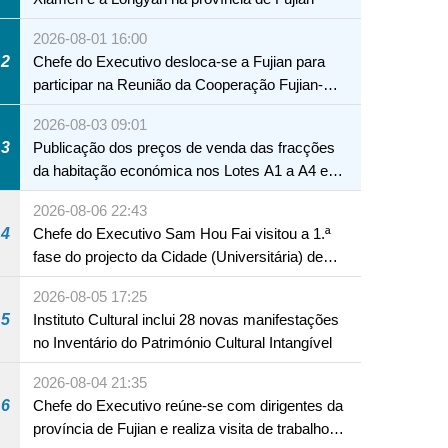
2026-08-01 16:00
2
Chefe do Executivo desloca-se a Fujian para
participar na Reunião da Cooperação Fujian-
Macau
2026-08-03 09:01
3
Publicação dos preços de venda das fracções
da habitação económica nos Lotes A1 a A4 e
A12 da Zona A dos Novos Aterros
2026-08-06 22:43
4
Chefe do Executivo Sam Hou Fai visitou a 1.ª
fase do projecto da Cidade (Universitária) de
Educação Internacional de Macau e Hengqin
2026-08-05 17:25
5
Instituto Cultural inclui 28 novas manifestações
no Inventário do Património Cultural Intangível
2026-08-04 21:35
6
Chefe do Executivo reúne-se com dirigentes da
província de Fujian e realiza visita de trabalho