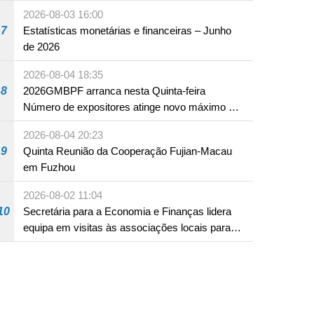
em Fuzhou
2026-08-03 16:00
7
Estatísticas monetárias e financeiras – Junho
de 2026
2026-08-04 18:35
8
2026GMBPF arranca nesta Quinta-feira
Número de expositores atinge novo máximo em
18 anos
2026-08-04 20:23
9
Quinta Reunião da Cooperação Fujian-Macau
em Fuzhou
2026-08-02 11:04
10
Secretária para a Economia e Finanças lidera
equipa em visitas às associações locais para
consolidar consensos e promover os trabalhos
nas áreas económica e social