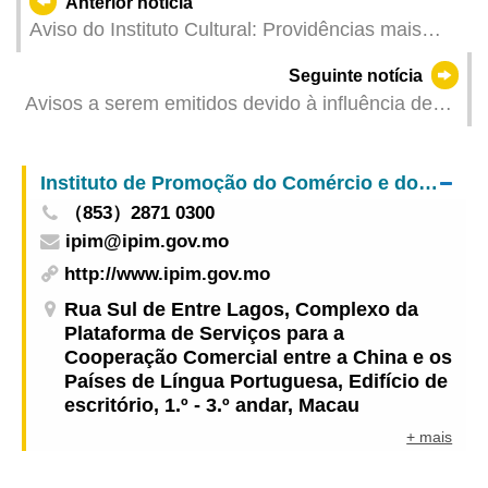
Anterior notícia
Aviso do Instituto Cultural: Providências mais
recentes do programa Impressões de Iec Long,
Seguinte notícia
integrado no 34.º Festival de Artes de Macau
Avisos a serem emitidos devido à influência de
área de baixa pressão (Actualizado: 2024-05-30
18:30)
Instituto de Promoção do Comércio e do Investimento
（853）2871 0300
ipim@ipim.gov.mo
http://www.ipim.gov.mo
Rua Sul de Entre Lagos, Complexo da
Plataforma de Serviços para a
Cooperação Comercial entre a China e os
Países de Língua Portuguesa, Edifício de
escritório, 1.º - 3.º andar, Macau
+ mais