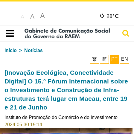
A
C
A
28°
A
Pesq
Índice
Início
Notícias
繁
简
PT
EN
[Inovação Ecológica, Conectividade
Digital] O 15.º Fórum Internacional sobre
o Investimento e Construção de Infra-
estruturas terá lugar em Macau, entre 19
e 21 de Junho
Instituto de Promoção do Comércio e do Investimento
2024-05-30 19:14