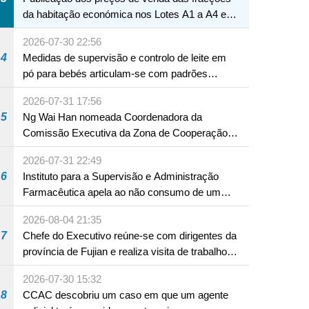
da habitação económica nos Lotes A1 a A4 e
A12 da Zona A dos Novos Aterros
2026-07-30 22:56
4
Medidas de supervisão e controlo de leite em
pó para bebés articulam-se com padrões
internacionais Serviços interdepartamentais
2026-07-31 17:56
envidam esforços para assegurar a saúde dos
5
Ng Wai Han nomeada Coordenadora da
bebés e crianças, assim como a segurança
Comissão Executiva da Zona de Cooperação
alimentar
Aprofundada entre Guangdong e Macau em
2026-07-31 22:49
Hengqin
6
Instituto para a Supervisão e Administração
Farmacêutica apela ao não consumo de um
produto com substâncias medicamentosas
2026-08-04 21:35
ocidentais
7
Chefe do Executivo reúne-se com dirigentes da
província de Fujian e realiza visita de trabalho
em Fuzhou
2026-07-30 15:32
8
CCAC descobriu um caso em que um agente