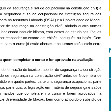
(Lei da segurança e saúde ocupacional na construção civil) e
da segurança e saúde ocupacional na execução segura dos
os para os Assuntos Laborais (DSAL) e a Universidade de Macau
or de segurança na construção civil”, abrindo quatro turmas
a leccionada naquele idioma, com casos de estudo nas línguas
 por responder ao exame em chinês, português ou inglês. Com
 para o curso já estão abertas e as turmas terão início entre
 a quem completar o curso e for aprovado na avaliação
de formação de técnico superior de segurança na construção
gado de segurança na construção civil” antes de Novembro de
idido em quatro partes: parte um, segurança ocupacional; parte
nça; parte quatro, legislação em matéria de segurança e saúde
s formandos que completarem o curso e forem aprovados na
SAL e Universidade de Macau, bem como atribuído o subsídio de