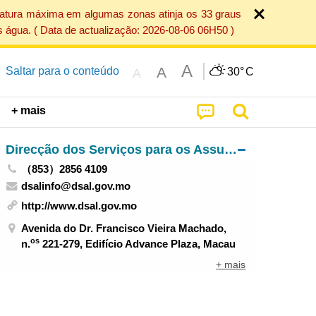
ratura máxima em algumas zonas atinja os 33 graus
 água. ( Data de actualização: 2026-08-06 06H50 )
A
A
Saltar para o conteúdo
30°
C
A
+ mais
Direcção dos Serviços para os Assuntos Laborais
（853）2856 4109
dsalinfo@dsal.gov.mo
http://www.dsal.gov.mo
Avenida do Dr. Francisco Vieira Machado,
os
n.
221-279, Edifício Advance Plaza, Macau
+ mais