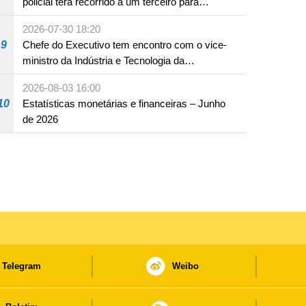
policial terá recorrido a um terceiro para
assumir por si a culpa na sequência de uma
2026-07-30 18:20
infracção rodoviária
9
Chefe do Executivo tem encontro com o vice-
ministro da Indústria e Tecnologia da
Informação
2026-08-03 16:00
10
Estatísticas monetárias e financeiras – Junho
de 2026
Telegram
Weibo