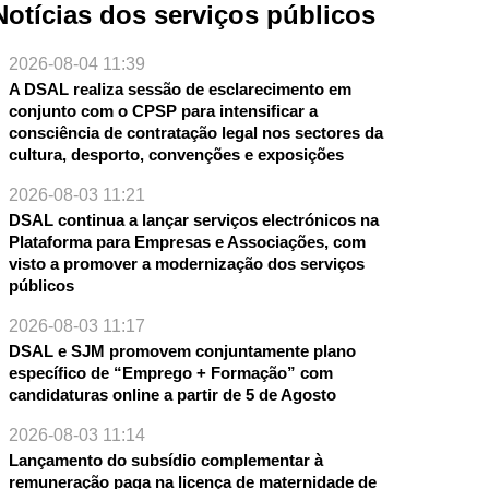
Notícias dos serviços públicos
2026-08-04 11:39
A DSAL realiza sessão de esclarecimento em
conjunto com o CPSP para intensificar a
consciência de contratação legal nos sectores da
cultura, desporto, convenções e exposições
2026-08-03 11:21
DSAL continua a lançar serviços electrónicos na
Plataforma para Empresas e Associações, com
visto a promover a modernização dos serviços
públicos
2026-08-03 11:17
DSAL e SJM promovem conjuntamente plano
específico de “Emprego + Formação” com
candidaturas online a partir de 5 de Agosto
2026-08-03 11:14
Lançamento do subsídio complementar à
remuneração paga na licença de maternidade de