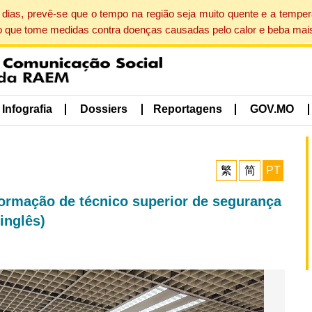
dias, prevê-se que o tempo na região seja muito quente e a tempe
o que tome medidas contra doenças causadas pelo calor e beba mais
Infografia
Dossiers
Reportagens
GOV.MO
繁
简
PT
formação de técnico superior de segurança
inglês)