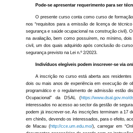
Pode-se apresentar requerimento para ser técn
O presente curso conta como curso de formação d
nos “requisitos para a emissão de licença de técnico
segurança e saúde ocupacional na construção civil).
na avaliação, bem como possuírem, no mínimo, dois
civil, um dos quais adquirido após conclusão do curs
segurança previsto na Lei n.º 2/2023.
Indivíduos elegíveis podem inscrever-se via
on
A inscrição no curso está aberta aos resident
dois ou mais anos de experiência em execução de ob
programático e o regulamento de admissão estão dis
Ocupacional” da DSAL (
https://www.dsal.gov.mo/ds
interessados no acesso ao sector da gestão de seguran
podem já inscrever-se. As inscrições terminam a 17 d
em chinês, devendo os interessados, para o efeito, a
de Macau (
http://cce.um.edu.mo/
), carregar em “
Onl