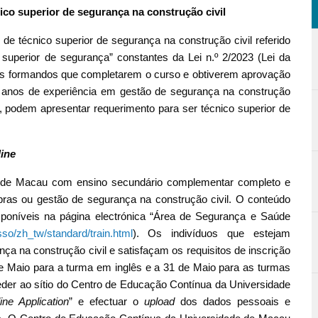
ico superior de segurança na construção civil
e técnico superior de segurança na construção civil referido
 superior de segurança” constantes da Lei n.º 2/2023 (Lei da
 Os formandos que completarem o curso e obtiverem aprovação
 anos de experiência em gestão de segurança na construção
o, podem apresentar requerimento para ser técnico superior de
line
es de Macau com ensino secundário complementar completo e
ras ou gestão de segurança na construção civil. O conteúdo
poníveis na página electrónica “Área de Segurança e Saúde
so/zh_tw/standard/train.html
). Os indivíduos que estejam
ça na construção civil e satisfaçam os requisitos de inscrição
e Maio para a turma em inglês e a 31 de Maio para as turmas
ceder ao sítio do Centro de Educação Contínua da Universidade
ine Application
” e efectuar o
upload
dos dados pessoais e