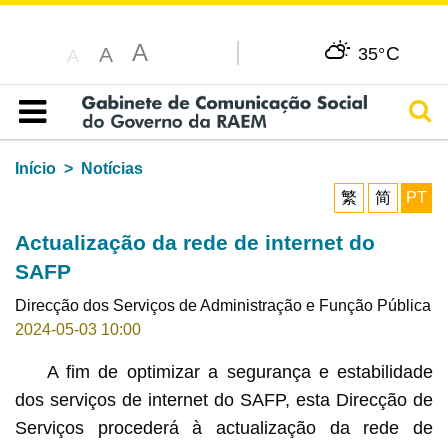
A
C
A
35°
A
Pesq
Índice
Início
Notícias
繁
简
PT
Actualização da rede de internet do
SAFP
Direcção dos Serviços de Administração e Função Pública
2024-05-03 10:00
A fim de optimizar a segurança e estabilidade
dos serviços de internet do SAFP, esta Direcção de
Serviços procederá à actualização da rede de