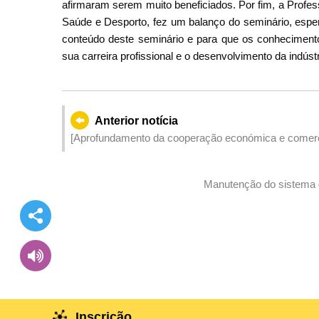
afirmaram serem muito beneficiados. Por fim, a Prof
Saúde e Desporto, fez um balanço do seminário, esper
conteúdo deste seminário e para que os conhecimento
sua carreira profissional e o desenvolvimento da indús
Anterior notícia
[Aprofundamento da cooperação económica e comer
estratégia 1+4] Começam hoje (dia 2) as inscrições
Guangdong e Macau 2024
Manutenção do sistema 
Inscrição