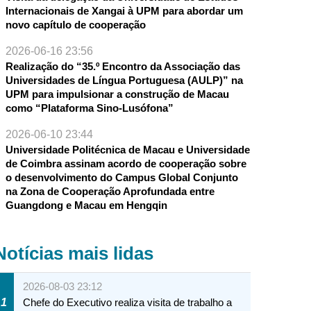
Internacionais de Xangai à UPM para abordar um
novo capítulo de cooperação
2026-06-16 23:56
Realização do “35.º Encontro da Associação das
Universidades de Língua Portuguesa (AULP)” na
UPM para impulsionar a construção de Macau
como “Plataforma Sino-Lusófona”
2026-06-10 23:44
Universidade Politécnica de Macau e Universidade
de Coimbra assinam acordo de cooperação sobre
o desenvolvimento do Campus Global Conjunto
na Zona de Cooperação Aprofundada entre
Guangdong e Macau em Hengqin
Notícias mais lidas
2026-08-03 23:12
1
Chefe do Executivo realiza visita de trabalho a