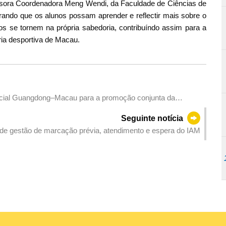
essora Coordenadora Meng Wendi, da Faculdade de Ciências de
ando que os alunos possam aprender e reflectir mais sobre o
s se tornem na própria sabedoria, contribuíndo assim para a
tria desportiva de Macau.
cial Guangdong–Macau para a promoção conjunta da
 das PMEs para a Feira de Produtos de Marca da Província de
Seguinte notícia
de gestão de marcação prévia, atendimento e espera do IAM