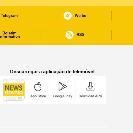
Telegram
Weibo
Boletim
RSS
informativo
Descarregar a aplicação de telemóvel
Aplicação de telemóvel “Notícias do Governo
Aplicação de telemóvel “Notícia
Aplicação de telem