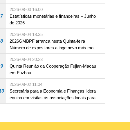
em Fuzhou
2026-08-03 16:00
7
Estatísticas monetárias e financeiras – Junho
de 2026
2026-08-04 18:35
8
2026GMBPF arranca nesta Quinta-feira
Número de expositores atinge novo máximo em
18 anos
2026-08-04 20:23
9
Quinta Reunião da Cooperação Fujian-Macau
em Fuzhou
2026-08-02 11:04
10
Secretária para a Economia e Finanças lidera
equipa em visitas às associações locais para
consolidar consensos e promover os trabalhos
nas áreas económica e social