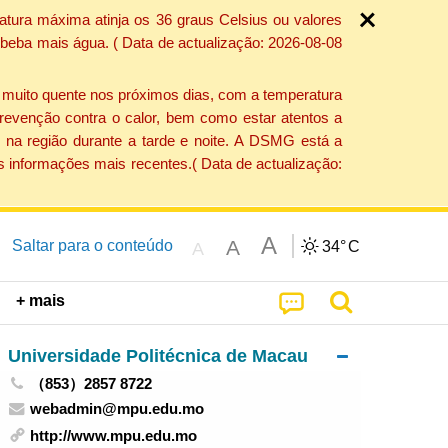
atura máxima atinja os 36 graus Celsius ou valores
 beba mais água. ( Data de actualização: 2026-08-08
e muito quente nos próximos dias, com a temperatura
revenção contra o calor, bem como estar atentos a
 na região durante a tarde e noite. A DSMG está a
s informações mais recentes.( Data de actualização:
A
A
Saltar para o conteúdo
34°
C
A
+ mais
Universidade Politécnica de Macau
（853）2857 8722
webadmin@mpu.edu.mo
http://www.mpu.edu.mo