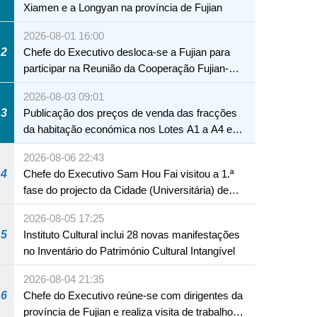
Xiamen e a Longyan na província de Fujian
2026-08-01 16:00
2
Chefe do Executivo desloca-se a Fujian para
participar na Reunião da Cooperação Fujian-
Macau
2026-08-03 09:01
3
Publicação dos preços de venda das fracções
da habitação económica nos Lotes A1 a A4 e
A12 da Zona A dos Novos Aterros
2026-08-06 22:43
4
Chefe do Executivo Sam Hou Fai visitou a 1.ª
fase do projecto da Cidade (Universitária) de
Educação Internacional de Macau e Hengqin
2026-08-05 17:25
5
Instituto Cultural inclui 28 novas manifestações
no Inventário do Património Cultural Intangível
2026-08-04 21:35
6
Chefe do Executivo reúne-se com dirigentes da
província de Fujian e realiza visita de trabalho