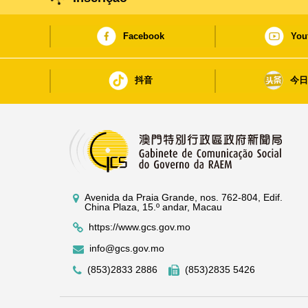
Facebook
You
抖音
今
Avenida da Praia Grande, nos. 762-804, Edif.
China Plaza, 15.º andar, Macau
https://www.gcs.gov.mo
info@gcs.gov.mo
(853)2833 2886
(853)2835 5426