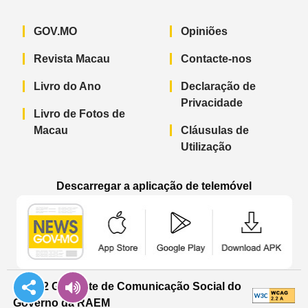
GOV.MO
Opiniões
Revista Macau
Contacte-nos
Livro do Ano
Declaração de
Privacidade
Livro de Fotos de
Macau
Cláusulas de
Utilização
Descarregar a aplicação de telemóvel
Aplicação de telemóvel “Notícias do G
Aplicação de telemóvel “
Aplicação 
© 2022 Gabinete de Comunicação Social do
Governo da RAEM