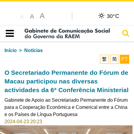
A
C
A
30°
A
Pesq
Índice
Início
Notícias
繁
简
PT
O Secretariado Permanente do Fórum de
Macau participou nas diversas
actividades da 6ª Conferência Ministerial
Gabinete de Apoio ao Secretariado Permanente do Fórum
para a Cooperação Económica e Comerical entre a China
e os Países de Língua Portuguesa
2024-04-23 20:23