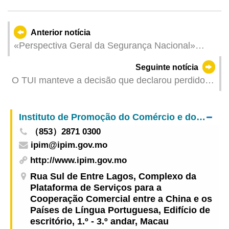
Anterior notícia
«Perspectiva Geral da Segurança Nacional»
constantemente desenvolvida e melhorado
Seguinte notícia
continuamente o sistema da segurança nacional
O TUI manteve a decisão que declarou perdidos
da RAEM
a favor da RAEM dois terrenos usados para
corromper o ex-Secretário Ao Man Long
Instituto de Promoção do Comércio e do Investimento
（853）2871 0300
ipim@ipim.gov.mo
http://www.ipim.gov.mo
Rua Sul de Entre Lagos, Complexo da
Plataforma de Serviços para a
Cooperação Comercial entre a China e os
Países de Língua Portuguesa, Edifício de
escritório, 1.º - 3.º andar, Macau