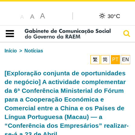
A
C
A
30°
A
Pesq
Índice
Início
Notícias
繁
简
PT
EN
[Exploração conjunta de oportunidades
de negócio] A actividade complementar
da 6ª Conferência Ministerial do Fórum
para a Cooperação Económica e
Comercial entre a China e os Países de
Língua Portuguesa (Macau) — a
“Conferência dos Empresários” realizar-
se-á a 23 de Abril