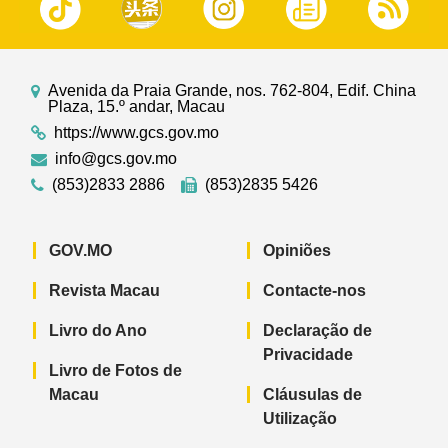
Avenida da Praia Grande, nos. 762-804, Edif. China
Plaza, 15.º andar, Macau
https://www.gcs.gov.mo
info@gcs.gov.mo
(853)2833 2886
(853)2835 5426
GOV.MO
Opiniões
Revista Macau
Contacte-nos
Livro do Ano
Declaração de
Privacidade
Livro de Fotos de
Macau
Cláusulas de
Utilização