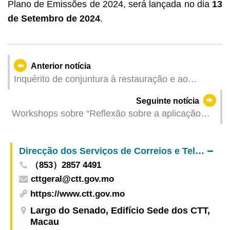
Plano de Emissões de 2024, será lançada no dia
13
de Setembro de 2024
.
Anterior notícia
Inquérito de conjuntura à restauração e ao
comércio a retalho referente a Fevereiro de 2024
Seguinte notícia
Workshops sobre “Reflexão sobre a aplicação
clínica dos marcadores tumorais” e “Introdução
ao sistema de serviços farmacêuticos no Beijing
Direcção dos Serviços de Correios e Telecomunicações
Tsinghua Changgung Hospital” organizados pela
（853）2857 4491
UPM
cttgeral@ctt.gov.mo
https://www.ctt.gov.mo
Largo do Senado, Edifício Sede dos CTT,
Macau