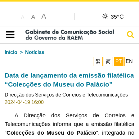
A
C
A
35°
A
Pesq
Índice
Início
Notícias
繁
简
PT
EN
Data de lançamento da emissão filatélica
“Colecções do Museu do Palácio”
Direcção dos Serviços de Correios e Telecomunicações
2024-04-19 16:00
A Direcção dos Serviços de Correios e
Telecomunicações informa que a emissão filatélica
“
Colecções do Museu do Palácio
”, integrada no