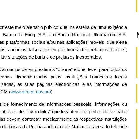
este meio alertar o público que, na esteira de uma exigência
 Banco Tai Fung, S.A. e o Banco Nacional Ultramarino, S.A.
as plataformas sociais e/ou nas aplicações móveis, que alerta
aos anúncios falsos de empréstimos dos referidos bancos,
itar situações de burla e de prejuízos inesperados.
 anúncios de empréstimos “on-line” e que deve, para todos os
canais disponibilizados pelas instituições financeiras locais
torizadas, as suas páginas electrónicas e as informações de
MCM (
www.amcm.gov.mo
).
es de fornecimento de informações pessoais, informações ou
através de “hyperlinks” que levantem suspeitais de se tratar
idas devem contactar imediatamente as respectivas instituições
o de burlas da Polícia Judiciária de Macau, através do telefone