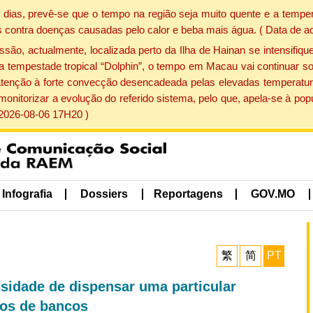
dias, prevê-se que o tempo na região seja muito quente e a temper
 contra doenças causadas pelo calor e beba mais água. ( Data de a
, actualmente, localizada perto da Ilha de Hainan se intensifique
a tempestade tropical “Dolphin”, o tempo em Macau vai continuar so
atenção à forte convecção desencadeada pelas elevadas temperatur
 monitorizar a evolução do referido sistema, pelo que, apela-se à 
 2026-08-06 17H20 )
Infografia
Dossiers
Reportagens
GOV.MO
繁
简
PT
sidade de dispensar uma particular
sos de bancos