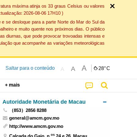
atura máxima atinja os 33 graus Celsius ou valores
ctualização: 2026-08-06 17H10 )
 e se desloque para a parte Norte do Mar do Sul da
alheiro e muito quente nos próximos dias. O público
as diurnas, que pode provocar trovoadas intensas e
população que acompanhe as variações meteorológicas
A
A
Saltar para o conteúdo
28°
C
A
+ mais
Autoridade Monetária de Macau
（853）2856 8288
general@amcm.gov.mo
http://www.amcm.gov.mo
os
Calçada do Gaio, n.
24 e 26, Macau