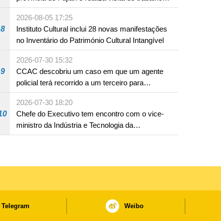
em Fuzhou
2026-08-05 17:25
8
Instituto Cultural inclui 28 novas manifestações
no Inventário do Património Cultural Intangível
2026-07-30 15:32
9
CCAC descobriu um caso em que um agente
policial terá recorrido a um terceiro para
assumir por si a culpa na sequência de uma
2026-07-30 18:20
infracção rodoviária
10
Chefe do Executivo tem encontro com o vice-
ministro da Indústria e Tecnologia da
Informação
Telegram
Weibo