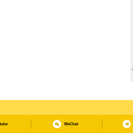
tube
WeChat