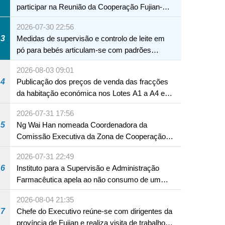
participar na Reunião da Cooperação Fujian-
Macau
2026-07-30 22:56
3
Medidas de supervisão e controlo de leite em
pó para bebés articulam-se com padrões
internacionais Serviços interdepartamentais
2026-08-03 09:01
envidam esforços para assegurar a saúde dos
4
Publicação dos preços de venda das fracções
bebés e crianças, assim como a segurança
da habitação económica nos Lotes A1 a A4 e
alimentar
A12 da Zona A dos Novos Aterros
2026-07-31 17:56
5
Ng Wai Han nomeada Coordenadora da
Comissão Executiva da Zona de Cooperação
Aprofundada entre Guangdong e Macau em
2026-07-31 22:49
Hengqin
6
Instituto para a Supervisão e Administração
Farmacêutica apela ao não consumo de um
produto com substâncias medicamentosas
2026-08-04 21:35
ocidentais
7
Chefe do Executivo reúne-se com dirigentes da
província de Fujian e realiza visita de trabalho