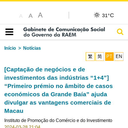
A
C
A
31°
A
Pesq
Índice
Início
Notícias
繁
简
PT
EN
[Captação de negócios e de
investimentos das indústrias “1+4”]
“Primeiro prémio no âmbito de casos
económicos da Grande Baía” ajuda
divulgar as vantagens comerciais de
Macau
Instituto de Promoção do Comércio e do Investimento
2024-03-28 21:04