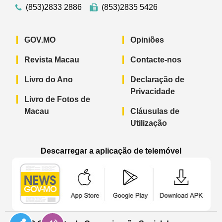
(853)2833 2886
(853)2835 5426
GOV.MO
Opiniões
Revista Macau
Contacte-nos
Livro do Ano
Declaração de
Privacidade
Livro de Fotos de
Macau
Cláusulas de
Utilização
Descarregar a aplicação de telemóvel
Aplicação de telemóvel “Notícias do G
Aplicação de telemóvel “
Aplicação 