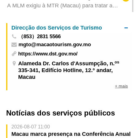
Província de Guangdong
A MLM exigiu à MTR (Macau) para tratar a
cessação do vínculo laboral dos trabalhadores
nos termos legais
Direcção dos Serviços de Turismo
（853）2831 5566
mgto@macaotourism.gov.mo
https://www.dst.gov.mo/
os
Alameda Dr. Carlos d'Assumpção, n.
335-341, Edifício Hotline, 12.º andar,
Macau
+ mais
Notícias dos serviços públicos
2026-08-07 11:00
Macau marca presença na Conferência Anual