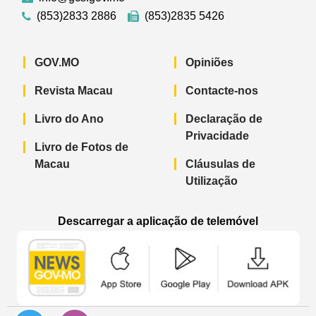
(853)2833 2886
(853)2835 5426
GOV.MO
Opiniões
Revista Macau
Contacte-nos
Livro do Ano
Declaração de
Privacidade
Livro de Fotos de
Macau
Cláusulas de
Utilização
Descarregar a aplicação de telemóvel
Aplicação de telemóvel “Notícias do G
Aplicação de telemóvel “
Aplicação 