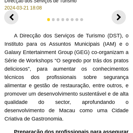
Direcção dos Serviços de Turismo
2024-03-21 18:08
ANTERIOR
SEGU
1
2
3
4
5
6
7
8
A Direcção dos Serviços de Turismo (DST), o
Instituto para os Assuntos Municipais (IAM) e o
Galaxy Entertainment Group (GEG) co-organizam a
Série de Workshops “O segredo por trás dos pratos
deliciosos”, para aumentar os conhecimentos
técnicos dos profissionais sobre segurança
alimentar e gestão de restauração, entre outros, e
promover um desenvolvimento sustentável e de alta
Cerimónia de lançamento de Série de Workshops “O
qualidade do sector, aprofundando o
segredo por trás dos pratos deliciosos”
desenvolvimento de Macau como uma Cidade
Criativa de Gastronomia.
Preparação dos profissionais para assegurar