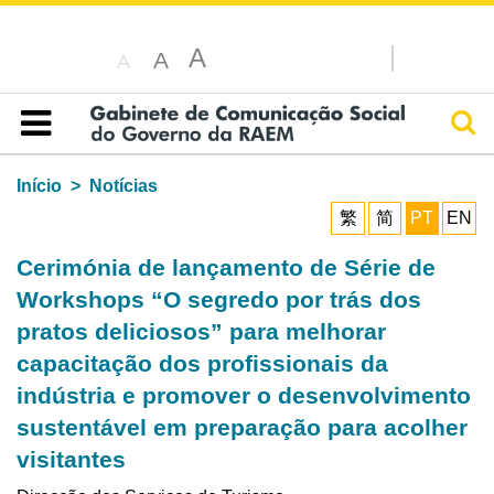
A
A
A
Pesq
Índice
Início
Notícias
繁
简
PT
EN
Cerimónia de lançamento de Série de
Workshops “O segredo por trás dos
pratos deliciosos” para melhorar
capacitação dos profissionais da
indústria e promover o desenvolvimento
sustentável em preparação para acolher
visitantes