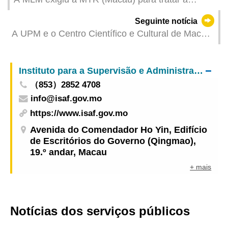
cessação do vínculo laboral dos trabalhadores
Seguinte notícia
nos termos legais
A UPM e o Centro Científico e Cultural de Macau
(de Portugal) assinaram um protocolo de
cooperação para aprofundar o papel de Macau
Instituto para a Supervisão e Administração Farmacêutica
como plataforma sino-lusófona
（853）2852 4708
info@isaf.gov.mo
https://www.isaf.gov.mo
Avenida do Comendador Ho Yin, Edifício
de Escritórios do Governo (Qingmao),
19.º andar, Macau
+ mais
Notícias dos serviços públicos