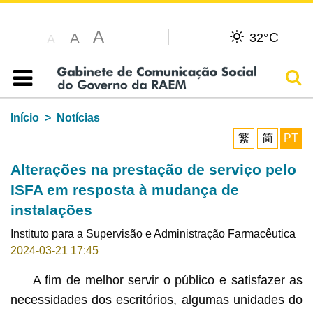
A
C
A
32°
A
Pesq
Índice
Início
Notícias
繁
简
PT
Alterações na prestação de serviço pelo
ISFA em resposta à mudança de
instalações
Instituto para a Supervisão e Administração Farmacêutica
2024-03-21 17:45
A fim de melhor servir o público e satisfazer as
necessidades dos escritórios, algumas unidades do