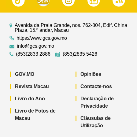
Avenida da Praia Grande, nos. 762-804, Edif. China
Plaza, 15.º andar, Macau
https://www.gcs.gov.mo
info@gcs.gov.mo
(853)2833 2886
(853)2835 5426
GOV.MO
Opiniões
Revista Macau
Contacte-nos
Livro do Ano
Declaração de
Privacidade
Livro de Fotos de
Macau
Cláusulas de
Utilização