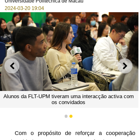
Universidade Politécnica de Macau
2024-03-20 19:04
ANTERIOR
SEGU
Alunos da FLT-UPM tiveram uma interacção activa com
os convidados
1
2
Com o propósito de reforçar a cooperação