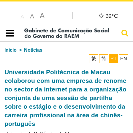
A
C
A
32°
A
Pesq
Índice
Início
Notícias
繁
简
PT
EN
Universidade Politécnica de Macau
colaborou com uma empresa de renome
no sector da internet para a organização
conjunta de uma sessão de partilha
sobre o estágio e o desenvolvimento da
carreira profissional na área de chinês-
português