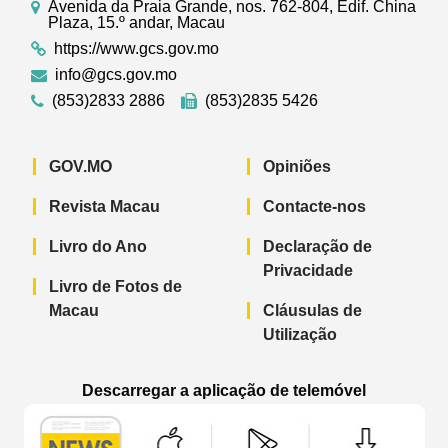
Avenida da Praia Grande, nos. 762-804, Edif. China
Plaza, 15.º andar, Macau
https://www.gcs.gov.mo
info@gcs.gov.mo
(853)2833 2886
(853)2835 5426
GOV.MO
Opiniões
Revista Macau
Contacte-nos
Livro do Ano
Declaração de
Privacidade
Livro de Fotos de
Macau
Cláusulas de
Utilização
Descarregar a aplicação de telemóvel
Aplicação de telemóvel “Notícias do G
Aplicação de telemóvel “
Aplicação 