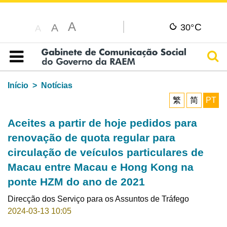
A
C
A
30°
A
Pesq
Índice
Início
Notícias
繁
简
PT
Aceites a partir de hoje pedidos para
renovação de quota regular para
circulação de veículos particulares de
Macau entre Macau e Hong Kong na
ponte HZM do ano de 2021
Direcção dos Serviço para os Assuntos de Tráfego
2024-03-13 10:05