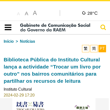
A
C
A
28°
A
Pesq
Índice
Início
Notícias
繁
简
PT
Biblioteca Pública do Instituto Cultural
lança a actividade “Trocar um livro por
outro” nos bairros comunitários para
partilhar os recursos de leitura
Instituto Cultural
2024-02-29 17:20