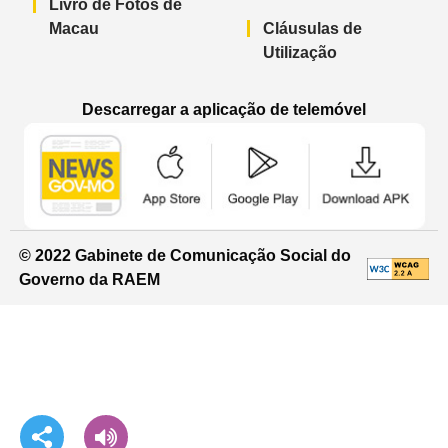
Livro de Fotos de
Macau
Cláusulas de
Utilização
Descarregar a aplicação de telemóvel
Aplicação de telemóvel “Notícias do G
Aplicação de telemóvel “
Aplicação 
© 2022 Gabinete de Comunicação Social do
Governo da RAEM