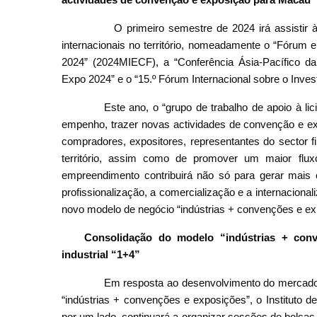
O primeiro semestre de 2024 irá assistir à r
internacionais no território, nomeadamente o “Fórum
2024” (2024MIECF), a “Conferência Ásia-Pacífico da
Expo 2024” e o “15.º Fórum Internacional sobre o Inves
Este ano, o “grupo de trabalho de apoio à lici
empenho, trazer novas actividades de convenção e ex
compradores, expositores, representantes do sector f
território, assim como de promover um maior fluxo
empreendimento contribuirá não só para gerar mais
profissionalização, a comercialização e a internacion
novo modelo de negócio “indústrias + convenções e ex
Consolidação do modelo “indústrias + conv
industrial “1+4”
Em resposta ao desenvolvimento do mercado e c
“indústrias + convenções e exposições”, o Instituto
por um lado, continuará a organizar sessões de bolsas