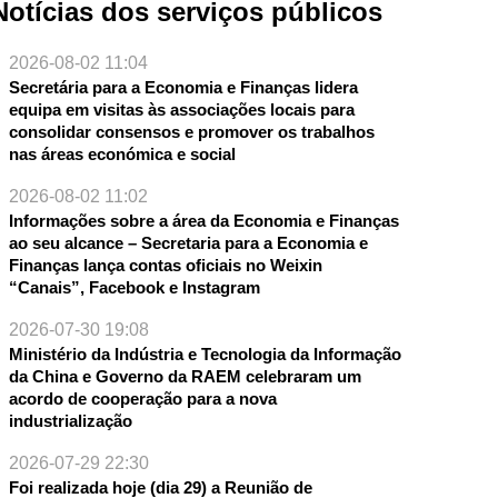
Notícias dos serviços públicos
2026-08-02 11:04
Secretária para a Economia e Finanças lidera
equipa em visitas às associações locais para
consolidar consensos e promover os trabalhos
nas áreas económica e social
2026-08-02 11:02
Informações sobre a área da Economia e Finanças
ao seu alcance – Secretaria para a Economia e
NTE
Finanças lança contas oficiais no Weixin
“Canais”, Facebook e Instagram
2026-07-30 19:08
Ministério da Indústria e Tecnologia da Informação
da China e Governo da RAEM celebraram um
acordo de cooperação para a nova
industrialização
2026-07-29 22:30
rência Ásia Pacífico da UFI 2024 decorrerá entre 7 e 8 de Março
Foi realizada hoje (dia 29) a Reunião de