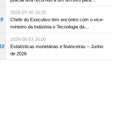
assumir por si a culpa na sequência de uma
2026-07-30 18:20
infracção rodoviária
9
Chefe do Executivo tem encontro com o vice-
ministro da Indústria e Tecnologia da
Informação
2026-08-03 16:00
10
Estatísticas monetárias e financeiras – Junho
de 2026