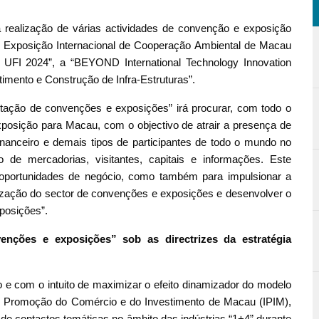
ealização de várias actividades de convenção e exposição
 e Exposição Internacional de Cooperação Ambiental de Macau
 UFI 2024”, a “BEYOND International Technology Innovation
timento e Construção de Infra-Estruturas”.
tação de convenções e exposições” irá procurar, com todo o
posição para Macau, com o objectivo de atrair a presença de
inanceiro e demais tipos de participantes de todo o mundo no
 de mercadorias, visitantes, capitais e informações. Este
 oportunidades de negócio, como também para impulsionar a
alização do sector de convenções e exposições e desenvolver o
posições”.
enções e exposições” sob as directrizes da estratégia
om o intuito de maximizar o efeito dinamizador do modelo
 de Promoção do Comércio e do Investimento de Macau (IPIM),
 de contactos temáticas no âmbito das indústrias “1+4” durante