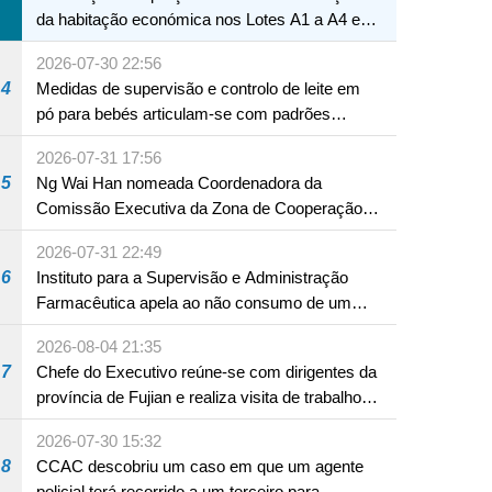
da habitação económica nos Lotes A1 a A4 e
A12 da Zona A dos Novos Aterros
2026-07-30 22:56
4
Medidas de supervisão e controlo de leite em
pó para bebés articulam-se com padrões
internacionais Serviços interdepartamentais
2026-07-31 17:56
envidam esforços para assegurar a saúde dos
5
Ng Wai Han nomeada Coordenadora da
bebés e crianças, assim como a segurança
Comissão Executiva da Zona de Cooperação
alimentar
Aprofundada entre Guangdong e Macau em
2026-07-31 22:49
Hengqin
6
Instituto para a Supervisão e Administração
Farmacêutica apela ao não consumo de um
produto com substâncias medicamentosas
2026-08-04 21:35
ocidentais
7
Chefe do Executivo reúne-se com dirigentes da
província de Fujian e realiza visita de trabalho
em Fuzhou
2026-07-30 15:32
8
CCAC descobriu um caso em que um agente
policial terá recorrido a um terceiro para