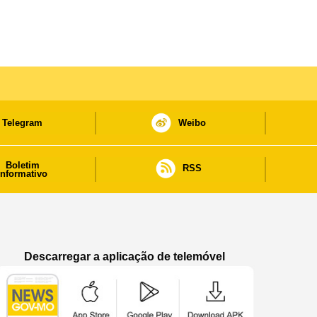
Telegram
Weibo
Boletim
RSS
informativo
Descarregar a aplicação de telemóvel
Aplicação de telemóvel “Notícias do Governo
Aplicação de telemóvel “Notícia
Aplicação de telem