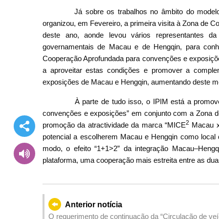
Já sobre os trabalhos no âmbito do modelo 
organizou, em Fevereiro, a primeira visita à Zona d
deste ano, aonde levou vários representantes d
governamentais de Macau e de Hengqin, para conh
Cooperação Aprofundada para convenções e exposições.
a aproveitar estas condições e promover a comple
exposições de Macau e Hengqin, aumentando deste mod
À parte de tudo isso, o IPIM está a promover
convenções e exposições” em conjunto com a Zona de
2
promoção da atractividade da marca “MICE
Macau x 
potencial a escolherem Macau e Hengqin como local 
modo, o efeito “1+1>2” da integração Macau–Hengq
plataforma, uma cooperação mais estreita entre as dua
Anterior notícia
O requerimento de continuação da “Circulação de ve