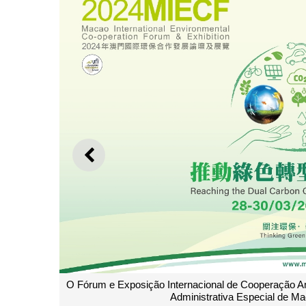
ANTERIOR
acional de Cooperação Ambiental de Macau 2024, organizado pelo 
istrativa Especial de Macau, terá lugar entre 28 e 30 de Março