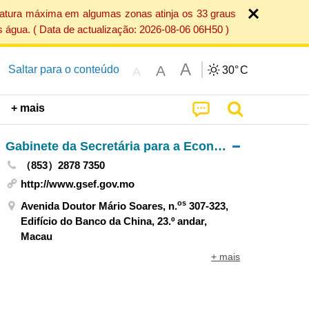
ratura máxima em algumas zonas atinja os 33 graus
 água. ( Data de actualização: 2026-08-06 06H50 )
A
A
Saltar para o conteúdo
30°
C
A
+ mais
Gabinete da Secretária para a Economia e Finanças
（853）2878 7350
http://www.gsef.gov.mo
os
Avenida Doutor Mário Soares, n.
307-323,
Edifício do Banco da China, 23.º andar,
Macau
+ mais