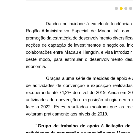
1
2
3
Dando continuidade à excelente tendência de
Região Administrativa Especial de Macau irá, com
promoção da estratégia de desenvolvimento diversificad
acções de captação de investimentos e negócios, ini
colaborações entre Macau e Hengqin, e visa introduzir 
deste modo, para estimular o desenvolvimento dess
economia.
Graças a uma série de medidas de apoio e ao e
de actividades de convenção e exposição realizada
recuperando até 74,2% do nível de 2019. Ainda em 202
actividades de convenção e exposição atingiu cerca d
face a 2022. Estes resultados mostram que as rec
voltaram praticamente aos níveis de 2019.
“Grupo de trabalho de apoio à licitação d
actividades de convenção e exposição para Macau