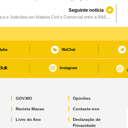
racterísticas da “exclusividade” a partir de 1 de Março
Seguinte notícia
a e Judiciária em Matéria Civil e Comercial entre a RAEM
tube
WeChat
日头条
Instagram
GOV.MO
Opiniões
Revista Macau
Contacte-nos
Livro do Ano
Declaração de
Privacidade