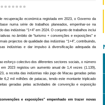
4
5
6
7
8
9
10
11
 recuperação económica registada em 2023, o Governo da
 base numa série de trabalhos planeados, empenhar-se na
o das indústrias “1+4” em 2024. O conjunto de trabalhos inclui
ciativas no âmbito de “turismo + convenções e exposições” e
mais projectos de qualidade das indústrias “1+4”, contribuindo,
as indústrias e dar impulso à diversificação adequada da
sforço colectivo dos diferentes sectores sociais, o número
s em 2023 registou um aumento anual de 1,4 vezes (1.139),
3, a receita das indústrias não jogo de Macau geradas pelas
e 6,2 mil milhões de patacas, tendo este montante triplicado
eitas geradas pelas actividades de convenção e exposição
e convenções e exposições” empenhado em trazer novas