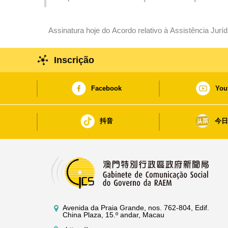
condições exigidas pode ser isenta a inspecção das ca
Assinatura hoje do Acordo relativo à Assistência Jurídic
e a Mongólia
Inscrição
Facebook
You
抖音
今
Avenida da Praia Grande, nos. 762-804, Edif.
China Plaza, 15.º andar, Macau