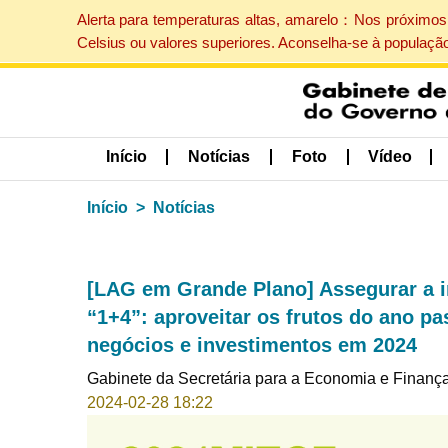
Alerta para temperaturas altas, amarelo：Nos próximos 
Celsius ou valores superiores. Aconselha-se à populaçã
Início
Notícias
Foto
Vídeo
Início
Notícias
[LAG em Grande Plano] Assegurar a i
“1+4”: aproveitar os frutos do ano p
negócios e investimentos em 2024
Gabinete da Secretária para a Economia e Finanç
2024-02-28 18:22