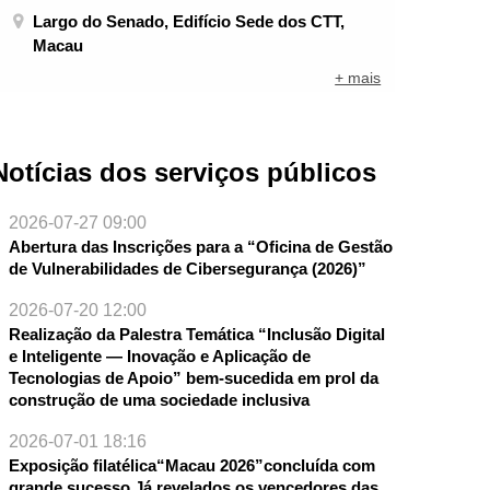
Largo do Senado, Edifício Sede dos CTT,
Macau
+ mais
Notícias dos serviços públicos
2026-07-27 09:00
Abertura das Inscrições para a “Oficina de Gestão
de Vulnerabilidades de Cibersegurança (2026)”
2026-07-20 12:00
Realização da Palestra Temática “Inclusão Digital
e Inteligente — Inovação e Aplicação de
Tecnologias de Apoio” bem-sucedida em prol da
NTE
construção de uma sociedade inclusiva
2026-07-01 18:16
Exposição filatélica“Macau 2026”concluída com
grande sucesso Já revelados os vencedores das