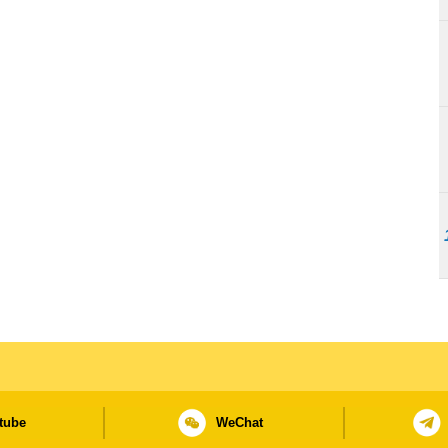
tube
WeChat