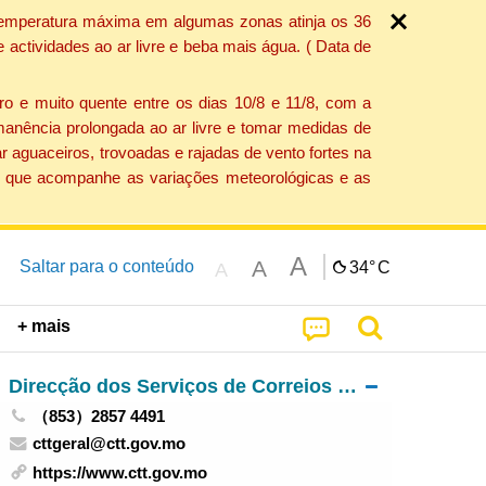
a temperatura máxima em algumas zonas atinja os 36
actividades ao ar livre e beba mais água. ( Data de
o e muito quente entre os dias 10/8 e 11/8, com a
anência prolongada ao ar livre e tomar medidas de
 aguaceiros, trovoadas e rajadas de vento fortes na
ção que acompanhe as variações meteorológicas e as
A
A
Saltar para o conteúdo
34°
C
A
+ mais
Direcção dos Serviços de Correios e Telecomunicações
（853）2857 4491
cttgeral@ctt.gov.mo
https://www.ctt.gov.mo