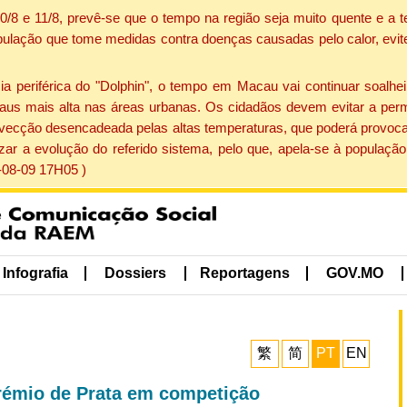
 10/8 e 11/8, prevê-se que o tempo na região seja muito quente e 
pulação que tome medidas contra doenças causadas pelo calor, evite 
periférica do "Dolphin", o tempo em Macau vai continuar soalheir
aus mais alta nas áreas urbanas. Os cidadãos devem evitar a perm
vecção desencadeada pelas altas temperaturas, que poderá provocar
izar a evolução do referido sistema, pelo que, apela-se à popula
-08-09 17H05 )
Infografia
Dossiers
Reportagens
GOV.MO
繁
简
PT
EN
rémio de Prata em competição