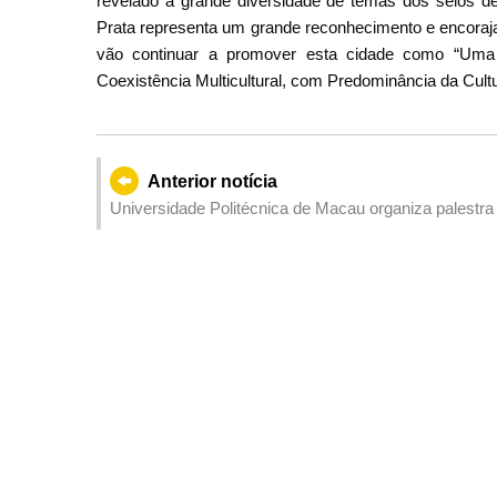
revelado a grande diversidade de temas dos selos d
Prata representa um grande reconhecimento e encora
vão continuar a promover esta cidade como “Um
Coexistência Multicultural, com Predominância da Cult
Anterior notícia
Universidade Politécnica de Macau organiza palestra 
China Saudável” para acolher Jogos Nacionais da Ch