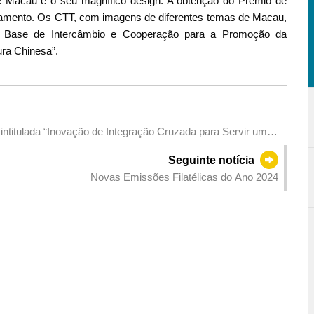
e Macau e o seu magnífico design. A obtenção do Prémio de
jamento. Os CTT, com imagens de diferentes temas de Macau,
a Base de Intercâmbio e Cooperação para a Promoção da
ura Chinesa”.
intitulada “Inovação de Integração Cruzada para Servir uma
ina
Seguinte notícia
Novas Emissões Filatélicas do Ano 2024