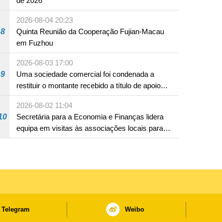
de 2026
2026-08-04 20:23
8
Quinta Reunião da Cooperação Fujian-Macau
em Fuzhou
2026-08-03 17:00
9
Uma sociedade comercial foi condenada a
restituir o montante recebido a título de apoio
pecuniário para combater a epidemia de 2022,
2026-08-02 11:04
por não ter sido provado que reunia os
10
Secretária para a Economia e Finanças lidera
requisitos para a sua atribuição
equipa em visitas às associações locais para
consolidar consensos e promover os trabalhos
nas áreas económica e social
Telegram
Weibo