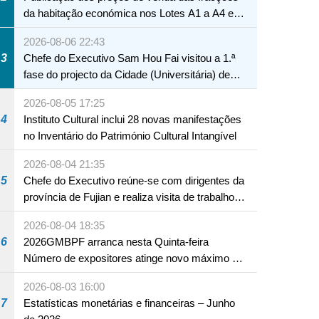
da habitação económica nos Lotes A1 a A4 e
A12 da Zona A dos Novos Aterros
2026-08-06 22:43
3
Chefe do Executivo Sam Hou Fai visitou a 1.ª
fase do projecto da Cidade (Universitária) de
Educação Internacional de Macau e Hengqin
2026-08-05 17:25
4
Instituto Cultural inclui 28 novas manifestações
no Inventário do Património Cultural Intangível
2026-08-04 21:35
5
Chefe do Executivo reúne-se com dirigentes da
província de Fujian e realiza visita de trabalho
em Fuzhou
2026-08-04 18:35
6
2026GMBPF arranca nesta Quinta-feira
Número de expositores atinge novo máximo em
18 anos
2026-08-03 16:00
7
Estatísticas monetárias e financeiras – Junho