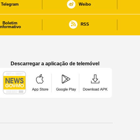
Telegram
Weibo
Boletim
RSS
informativo
Descarregar a aplicação de telemóvel
Aplicação de telemóvel “Notícias do Governo
Aplicação de telemóvel “Notícia
Aplicação de telem