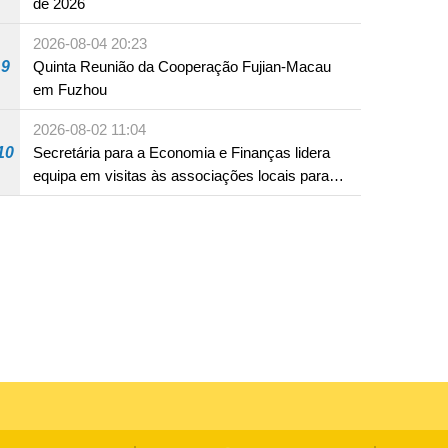
de 2026
2026-08-04 20:23
9
Quinta Reunião da Cooperação Fujian-Macau
em Fuzhou
2026-08-02 11:04
10
Secretária para a Economia e Finanças lidera
equipa em visitas às associações locais para
consolidar consensos e promover os trabalhos
nas áreas económica e social