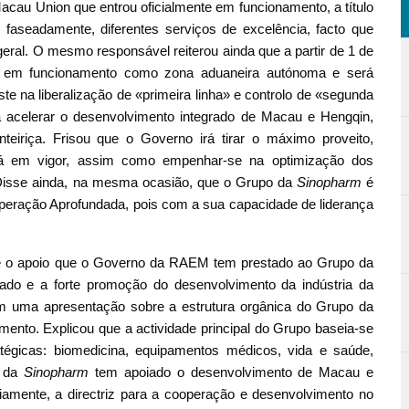
Macau Union que entrou oficialmente em funcionamento, a título
, faseadamente, diferentes serviços de excelência, facto que
eral. O mesmo responsável reiterou ainda que a partir de 1 de
á em funcionamento como zona aduaneira autónoma e será
e na liberalização de «primeira linha» e controlo de «segunda
para acelerar o desenvolvimento integrado de Macau e Hengqin,
nteiriça. Frisou que o Governo irá tirar o máximo proveito,
 já em vigor, assim como empenhar-se na optimização dos
Disse ainda, na mesma ocasião, que o Grupo da
Sinopharm
é
peração Aprofundada, pois com a sua capacidade de liderança
 e o apoio que o Governo da RAEM tem prestado ao Grupo da
ado e a forte promoção do desenvolvimento da indústria da
ém uma apresentação sobre a estrutura orgânica do Grupo da
mento. Explicou que a actividade principal do Grupo baseia-se
tégicas: biomedicina, equipamentos médicos, vida e saúde,
o da
Sinopharm
tem apoiado o desenvolvimento de Macau e
riamente, a directriz para a cooperação e desenvolvimento no