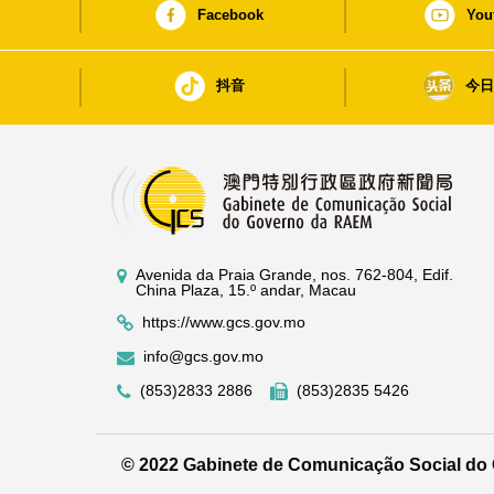
Facebook
You
抖音
今
Avenida da Praia Grande, nos. 762-804, Edif.
China Plaza, 15.º andar, Macau
https://www.gcs.gov.mo
info@gcs.gov.mo
(853)2833 2886
(853)2835 5426
© 2022 Gabinete de Comunicação Social d