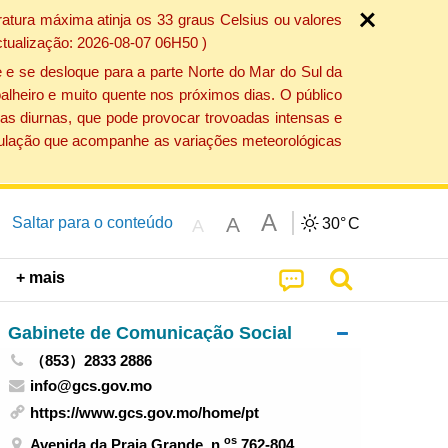
atura máxima atinja os 33 graus Celsius ou valores
ctualização: 2026-08-07 06H50 )
 e se desloque para a parte Norte do Mar do Sul da
alheiro e muito quente nos próximos dias. O público
as diurnas, que pode provocar trovoadas intensas e
população que acompanhe as variações meteorológicas
A
A
Saltar para o conteúdo
30°
C
A
+ mais
Gabinete de Comunicação Social
（853）2833 2886
info@gcs.gov.mo
https://www.gcs.gov.mo/home/pt
os
Avenida da Praia Grande, n.
762-804,