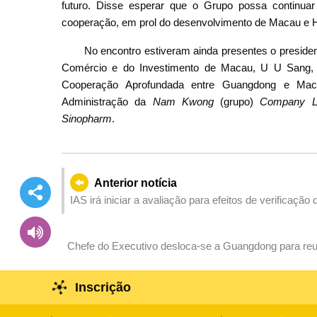
futuro. Disse esperar que o Grupo possa continua
cooperação, em prol do desenvolvimento de Macau e 
No encontro estiveram ainda presentes o preside
Comércio e do Investimento de Macau, U U Sang, 
Cooperação Aprofundada entre Guangdong e Mac
Administração da
Nam Kwong
(grupo)
Company Li
Sinopharm
.
Anterior notícia
IAS irá iniciar a avaliação para efeitos de verificaçã
âmbito da Residência do Governo para Idosos
Chefe do Executivo desloca-se a Guangdong para reun
do PCC e o governador
Inscrição