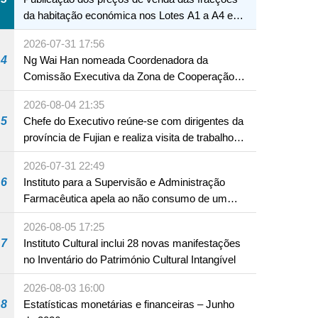
da habitação económica nos Lotes A1 a A4 e
A12 da Zona A dos Novos Aterros
2026-07-31 17:56
4
Ng Wai Han nomeada Coordenadora da
Comissão Executiva da Zona de Cooperação
Aprofundada entre Guangdong e Macau em
2026-08-04 21:35
Hengqin
5
Chefe do Executivo reúne-se com dirigentes da
província de Fujian e realiza visita de trabalho
em Fuzhou
2026-07-31 22:49
6
Instituto para a Supervisão e Administração
Farmacêutica apela ao não consumo de um
produto com substâncias medicamentosas
2026-08-05 17:25
ocidentais
7
Instituto Cultural inclui 28 novas manifestações
no Inventário do Património Cultural Intangível
2026-08-03 16:00
8
Estatísticas monetárias e financeiras – Junho