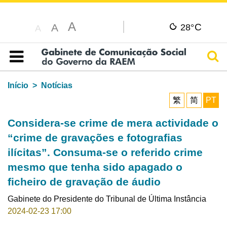
A
C
A
28°
A
Pesq
Índice
Início
Notícias
繁
简
PT
Considera-se crime de mera actividade o
“crime de gravações e fotografias
ilícitas”. Consuma-se o referido crime
mesmo que tenha sido apagado o
ficheiro de gravação de áudio
Gabinete do Presidente do Tribunal de Última Instância
2024-02-23 17:00