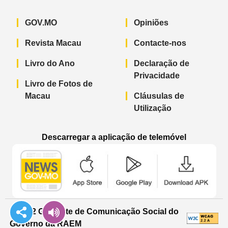
GOV.MO
Opiniões
Revista Macau
Contacte-nos
Livro do Ano
Declaração de
Privacidade
Livro de Fotos de
Macau
Cláusulas de
Utilização
Descarregar a aplicação de telemóvel
Aplicação de telemóvel “Notícias do G
Aplicação de telemóvel “
Aplicação 
© 2022 Gabinete de Comunicação Social do
Governo da RAEM