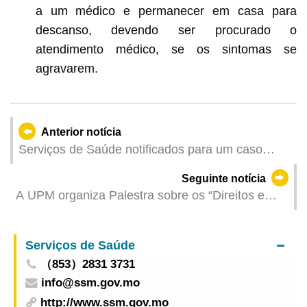
a um médico e permanecer em casa para
descanso, devendo ser procurado o
atendimento médico, se os sintomas se
agravarem.
Anterior notícia
Serviços de Saúde notificados para um caso
colectivo de gastroenterite
Seguinte notícia
A UPM organiza Palestra sobre os “Direitos e
Deveres dos Residentes de Macau no âmbito da
Lei Básica, a Lei da Nacionalidade e a Protecção
Serviços de Saúde
e Assistência Consulares”
（853）2831 3731
info@ssm.gov.mo
http://www.ssm.gov.mo