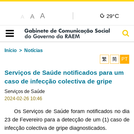
A
C
A
29°
A
Pesq
Índice
Início
Notícias
繁
简
PT
Serviços de Saúde notificados para um
caso de infecção colectiva de gripe
Serviços de Saúde
2024-02-26 10:46
Os Serviços de Saúde foram notificados no dia
23 de Fevereiro para a detecção de um (1) caso de
infecção colectiva de gripe diagnosticados.