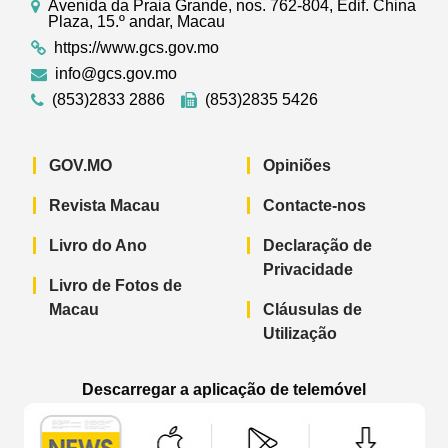
Avenida da Praia Grande, nos. 762-804, Edif. China
Plaza, 15.º andar, Macau
https://www.gcs.gov.mo
info@gcs.gov.mo
(853)2833 2886
(853)2835 5426
GOV.MO
Opiniões
Revista Macau
Contacte-nos
Livro do Ano
Declaração de
Privacidade
Livro de Fotos de
Macau
Cláusulas de
Utilização
Descarregar a aplicação de telemóvel
Aplicação de telemóvel “Notícias do G
Aplicação de telemóvel “
Aplicação 