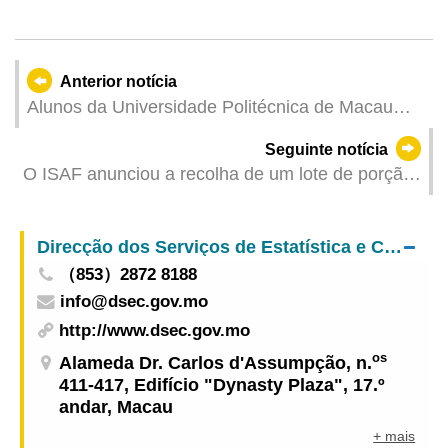
Anterior notícia
Alunos da Universidade Politécnica de Macau
subiram à Colina da Taipa Grande durante o Ano
Seguinte notícia
Novo Chinês com votos de boa saúde
O ISAF anunciou a recolha de um lote de porção
preparada da medicina tradicional chinesa
“Vespae Nidus” com níveis excessivos de
Direcção dos Serviços de Estatística e Censos
aflatoxina
（853）2872 8188
info@dsec.gov.mo
http://www.dsec.gov.mo
os
Alameda Dr. Carlos d'Assumpção, n.
411-417, Edifício "Dynasty Plaza", 17.º
andar, Macau
+ mais