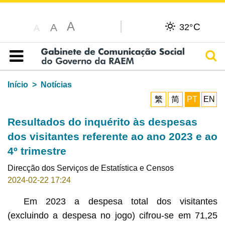
A
C
A
32°
A
Pesq
Índice
Início
Notícias
繁
简
PT
EN
Resultados do inquérito às despesas
dos visitantes referente ao ano 2023 e ao
4º trimestre
Direcção dos Serviços de Estatística e Censos
2024-02-22 17:24
Em 2023 a despesa total dos visitantes
(excluindo a despesa no jogo) cifrou-se em 71,25