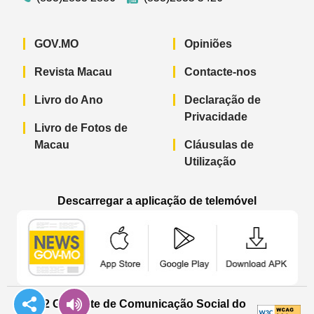
GOV.MO
Opiniões
Revista Macau
Contacte-nos
Livro do Ano
Declaração de
Privacidade
Livro de Fotos de
Macau
Cláusulas de
Utilização
Descarregar a aplicação de telemóvel
Aplicação de telemóvel “Notícias do G
Aplicação de telemóvel “
Aplicação 
© 2022 Gabinete de Comunicação Social do