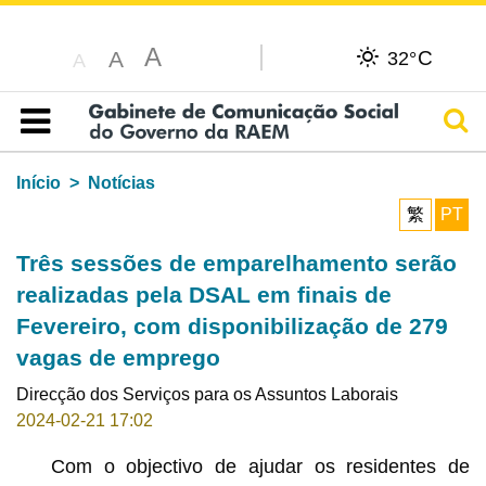
A
C
A
32°
A
Pesq
Índice
Início
Notícias
繁
PT
Três sessões de emparelhamento serão
realizadas pela DSAL em finais de
Fevereiro, com disponibilização de 279
vagas de emprego
Direcção dos Serviços para os Assuntos Laborais
2024-02-21 17:02
Com o objectivo de ajudar os residentes de