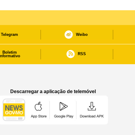
Telegram
Weibo
Boletim
RSS
informativo
Descarregar a aplicação de telemóvel
Aplicação de telemóvel “Notícias do Governo
Aplicação de telemóvel “Notícia
Aplicação de telem