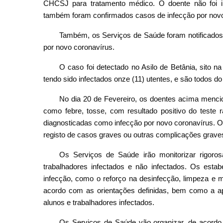
CHCSJ para tratamento médico. O doente não foi i
também foram confirmados casos de infecção por novo
Também, os Serviços de Saúde foram notificados, 
por novo coronavírus.
O caso foi detectado no Asilo de Betânia, sito n
tendo sido infectados onze (11) utentes, e são todos d
No dia 20 de Fevereiro, os doentes acima mencio
como febre, tosse, com resultado positivo do teste r
diagnosticadas como infecção por novo coronavírus. O
registo de casos graves ou outras complicações grave
Os Serviços de Saúde irão monitorizar rigor
trabalhadores infectados e não infectados. Os esta
infecção, como o reforço na desinfecção, limpeza e m
acordo com as orientações definidas, bem como a ap
alunos e trabalhadores infectados.
Os Serviços de Saúde vão organizar, de acordo 