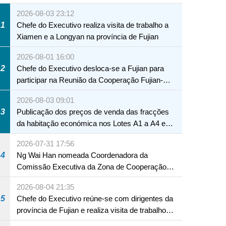
2026-08-03 23:12
1
Chefe do Executivo realiza visita de trabalho a
Xiamen e a Longyan na província de Fujian
2026-08-01 16:00
2
Chefe do Executivo desloca-se a Fujian para
participar na Reunião da Cooperação Fujian-
Macau
2026-08-03 09:01
3
Publicação dos preços de venda das fracções
da habitação económica nos Lotes A1 a A4 e
A12 da Zona A dos Novos Aterros
2026-07-31 17:56
4
Ng Wai Han nomeada Coordenadora da
Comissão Executiva da Zona de Cooperação
Aprofundada entre Guangdong e Macau em
2026-08-04 21:35
Hengqin
5
Chefe do Executivo reúne-se com dirigentes da
província de Fujian e realiza visita de trabalho
em Fuzhou