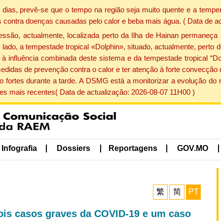
dias, prevê-se que o tempo na região seja muito quente e a temper
 contra doenças causadas pelo calor e beba mais água. ( Data de a
ão, actualmente, localizada perto da Ilha de Hainan permaneça 
lado, a tempestade tropical «Dolphin», situado, actualmente, perto 
à influência combinada deste sistema e da tempestade tropical “Do
edidas de prevenção contra o calor e ter atenção à forte convecçã
o fortes durante a tarde. A DSMG está a monitorizar a evolução do r
s mais recentes( Data de actualização: 2026-08-07 11H00 )
Infografia
Dossiers
Reportagens
GOV.MO
繁
简
PT
dois casos graves da COVID-19 e um caso