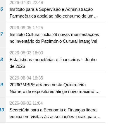
2026-07-31 22:49
6
Instituto para a Supervisão e Administração
Farmacêutica apela ao não consumo de um
produto com substâncias medicamentosas
2026-08-05 17:25
ocidentais
7
Instituto Cultural inclui 28 novas manifestações
no Inventário do Património Cultural Intangível
2026-08-03 16:00
8
Estatísticas monetárias e financeiras – Junho
de 2026
2026-08-04 18:35
9
2026GMBPF arranca nesta Quinta-feira
Número de expositores atinge novo máximo em
18 anos
2026-08-02 11:04
10
Secretária para a Economia e Finanças lidera
equipa em visitas às associações locais para
consolidar consensos e promover os trabalhos
nas áreas económica e social