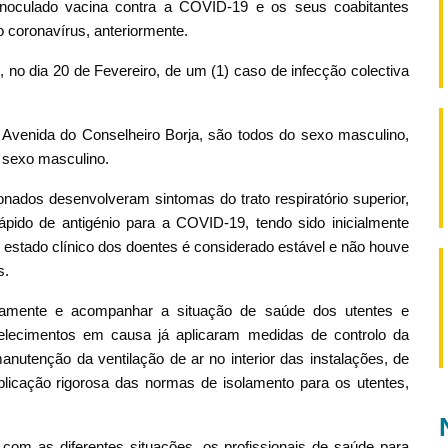
noculado vacina contra a COVID-19 e os seus coabitantes
 coronavírus, anteriormente.
no dia 20 de Fevereiro, de um (1) caso de infecção colectiva
a Avenida do Conselheiro Borja, são todos do sexo masculino,
o sexo masculino.
nados desenvolveram sintomas do trato respiratório superior,
ápido de antigénio para a COVID-19, tendo sido inicialmente
 estado clínico dos doentes é considerado estável e não houve
s.
osamente e acompanhar a situação de saúde dos utentes e
belecimentos em causa já aplicaram medidas de controlo da
anutenção da ventilação de ar no interior das instalações, de
licação rigorosa das normas de isolamento para os utentes,
com as diferentes situações, os profissionais de saúde para