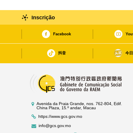
Inscrição
Facebook
You
抖音
今
Avenida da Praia Grande, nos. 762-804, Edif.
China Plaza, 15.º andar, Macau
https://www.gcs.gov.mo
info@gcs.gov.mo