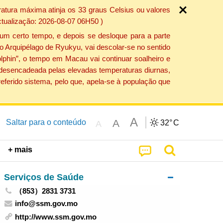
atura máxima atinja os 33 graus Celsius ou valores
ctualização: 2026-08-07 06H50 )
um certo tempo, e depois se desloque para a parte
do Arquipélago de Ryukyu, vai descolar-se no sentido
lphin”, o tempo em Macau vai continuar soalheiro e
o desencadeada pelas elevadas temperaturas diurnas,
eferido sistema, pelo que, apela-se à população que
A
A
Saltar para o conteúdo
32°
C
A
+ mais
Serviços de Saúde
（853）2831 3731
info@ssm.gov.mo
http://www.ssm.gov.mo